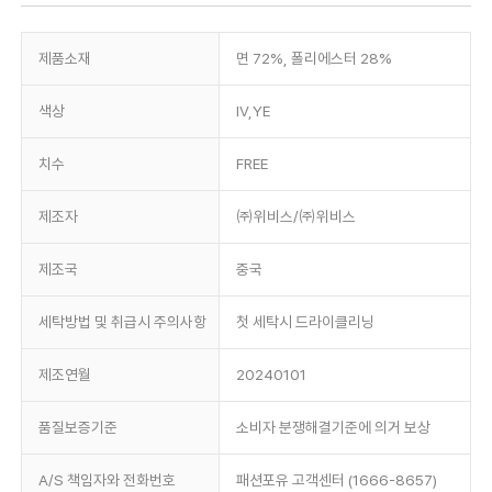
제품소재
면 72%, 폴리에스터 28%
색상
IV,YE
치수
FREE
제조자
㈜위비스/㈜위비스
제조국
중국
세탁방법 및 취급시 주의사항
첫 세탁시 드라이클리닝
제조연월
20240101
품질보증기준
소비자 분쟁해결기준에 의거 보상
A/S 책임자와 전화번호
패션포유 고객센터 (1666-8657)