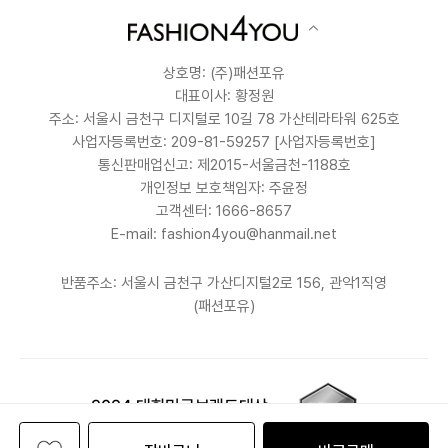
상호명: (주)패션포유
대표이사: 황정원
주소: 서울시 금천구 디지털로 10길 78 가산테라타워 625호
사업자등록번호: 209-81-59257
[사업자등록번호]
통신판매업신고: 제2015-서울금천-1188호
개인정보 보호책임자: 주윤정
고객센터: 1666-8657
E-mail: fashion4you@hanmail.net
반품주소: 서울시 금천구 가산디지털2로 156, 관악1직영
(패션포유)