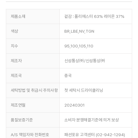
제품소재
겉감 : 폴리에스터 63% 레이온 37%
색상
BR,LBE,NV,TGN
치수
95,100,105,110
제조자
신성통상㈜/신성통상㈜
제조국
중국
세탁방법 및 취급시 주의사항
첫 세탁시 드라이클리닝
제조연월
20240301
품질보증기준
소비자 분쟁해결기준에 의거 보상
A/S 책임자와 전화번호
패션포유 고객센터 (02-942-1294)