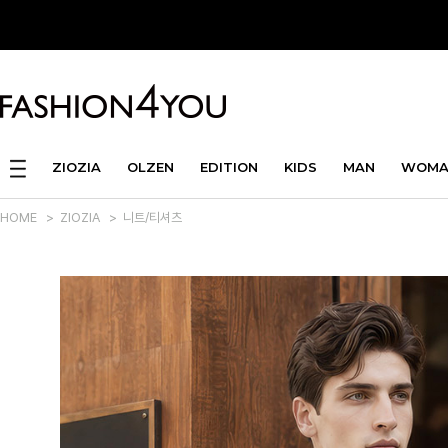
ZIOZIA
OLZEN
EDITION
KIDS
MAN
WOMA
HOME
>
ZIOZIA
>
니트/티셔츠