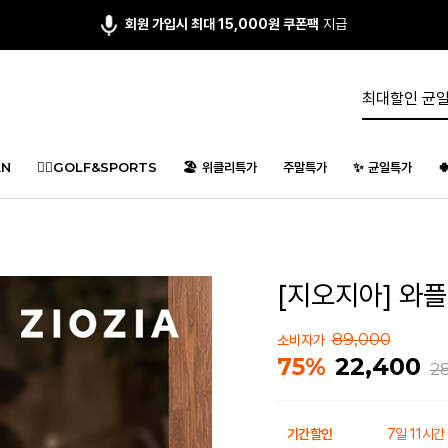
앱다운 3,000원
쿠폰 증정
N
🏌️‍♂️GOLF&SPORTS
🏖️ 위클리특가
주말특가
✨ 균일특가

[지오지아] 와플 
89,000
소비자가
22,400
75%
2
기간할인
7일 11시간