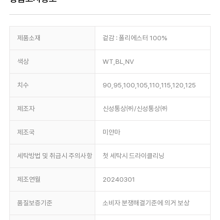
제품소재
겉감 : 폴리에스터 100%
색상
WT,BL,NV
치수
90,95,100,105,110,115,120,125
제조자
신성통상㈜/신성통상㈜
제조국
미얀마
세탁방법 및 취급시 주의사항
첫 세탁시 드라이클리닝
제조연월
20240301
품질보증기준
소비자 분쟁해결기준에 의거 보상