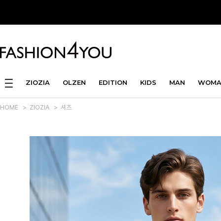
ZIOZIA
OLZEN
EDITION
KIDS
MAN
WOMA
HOME
>
ZIOZIA
>
셔츠