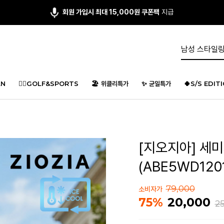
앱다운 3,000원
쿠폰 증정
N
🏌️‍♂️GOLF&SPORTS
🏖️ 위클리특가
✨ 균일특가
🍀S/S EDIT
[지오지아] 세
(ABE5WD120
79,000
소비자가
20,000
75%
2