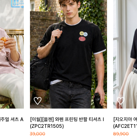
팔 티셔츠 I
[지오지아 여성] 카라넥 반팔 니트
[78][AND
(AFC2ET1102)
스트링 팬츠 
89,900
99,000