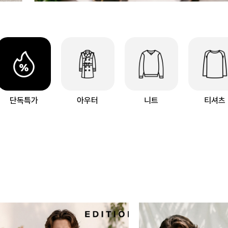
단독특가
아우터
니트
티셔츠