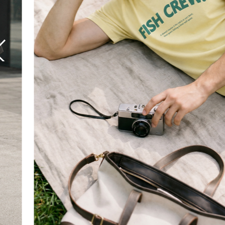
핏이 다른
남성팬츠
핏 하나로 완성되는
남자의 하루