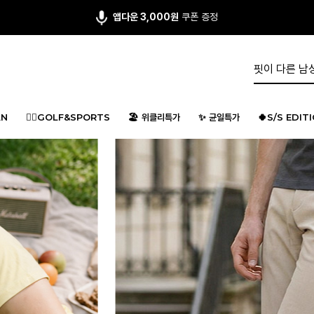
회원 가입시 최대 15,000원 쿠폰팩
지급
N
🏌️‍♂️GOLF&SPORTS
🏖️ 위클리특가
✨ 균일특가
🍀S/S EDIT