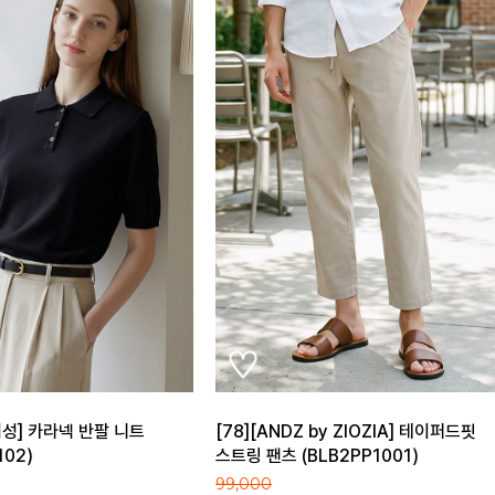
Z by ZIOZIA] 테이퍼드핏
[지오지아] 세미와이드 카라 반팔 드레
(BLB2PP1001)
셔츠 (ABE5WD1201_A)
79,000