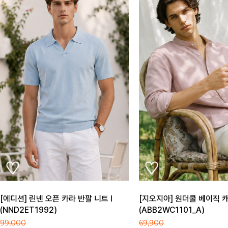
[지오지아] 원더쿨 베이직 캐주얼 셔츠 A
[이월][올젠] 와펜 프린팅 반
(ABB2WC1101_A)
(ZPC2TR1505)
69,900
39,000