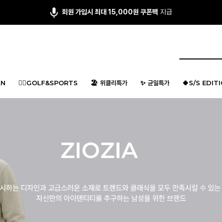
회원 가입시 최대 15,000원 쿠폰팩
지급
N
🏌️‍♂️GOLF&SPORTS
🏖️ 위클리특가
✨ 균일특가
🍀S/S EDIT