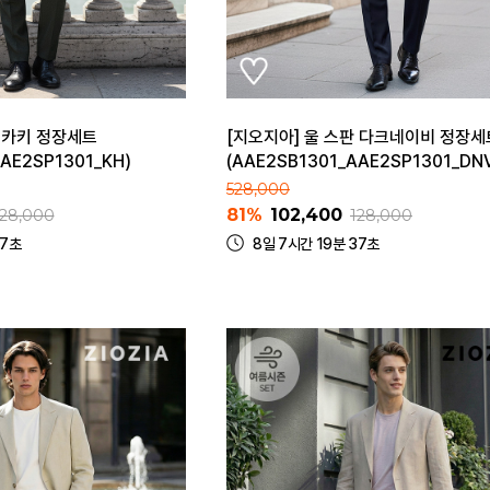
판 카키 정장세트
[지오지아] 울 스판 다크네이비 정장세
AE2SP1301_KH)
(AAE2SB1301_AAE2SP1301_DN
528,000
81%
102,400
128,000
128,000
37초
8일 7시간 19분 37초