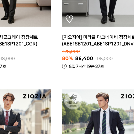
 차콜그레이 정장세트
[지오지아] 미라클 다크네이비 정장세
BE1SP1201_CGR)
(ABE1SB1201_ABE1SP1201_DNV
428,000
80%
86,400
08,000
108,000
37초
8일 7시간 19분 37초