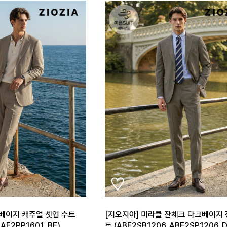
 베이지 캐주얼 셋업 수트
[지오지아] 미라클 잔체크 다크베이지
AE2PP1601_BE)
트 (ABE2SB1206_ABE2SP1206_D