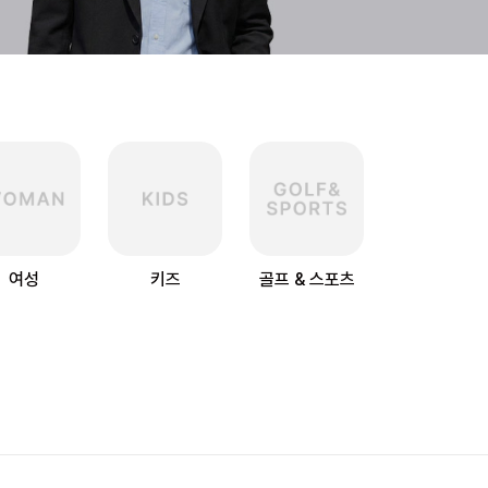
여성
키즈
골프 & 스포츠