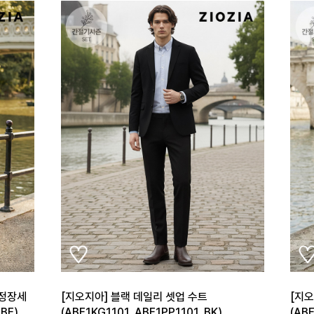
 정장세
[지오지아] 블랙 데일리 셋업 수트
[지
BE)
(ABE1KG1101_ABE1PP1101_BK)
(AB