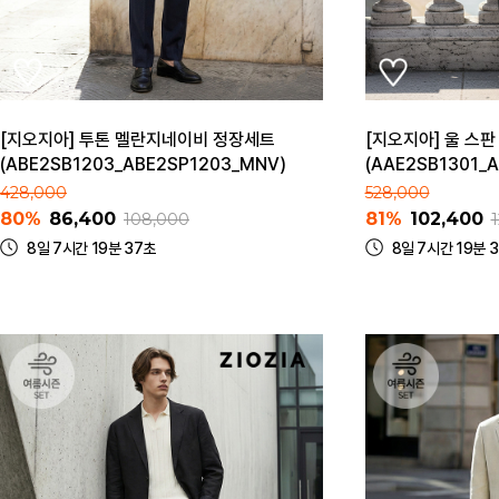
[지오지아] 투톤 멜란지네이비 정장세트
[지오지아] 울 스
(ABE2SB1203_ABE2SP1203_MNV)
(AAE2SB1301_A
428,000
528,000
80%
86,400
81%
102,400
108,000
8일 7시간 19분 37초
8일 7시간 19분 