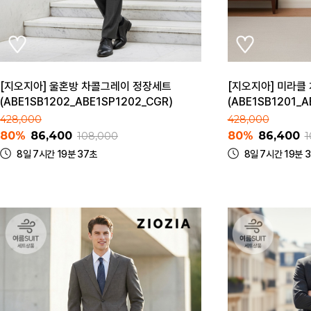
[지오지아] 울혼방 차콜그레이 정장세트
[지오지아] 미라클
(ABE1SB1202_ABE1SP1202_CGR)
(ABE1SB1201_A
428,000
428,000
80%
86,400
80%
86,400
108,000
1
8일 7시간 19분 37초
8일 7시간 19분 