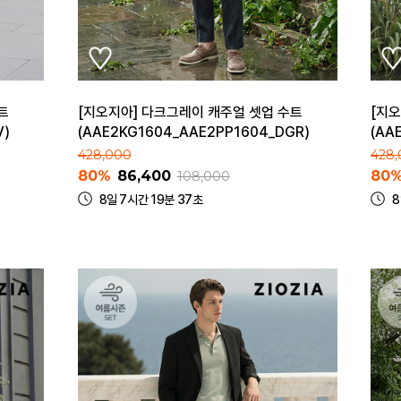
트
[지오지아] 다크그레이 캐주얼 셋업 수트
[지
V)
(AAE2KG1604_AAE2PP1604_DGR)
(AA
428,000
428
80%
86,400
80
108,000
8일 7시간 19분 37초
8