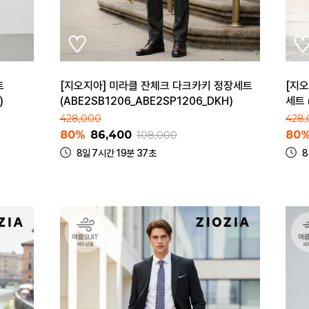
트
[지오지아] 미라클 잔체크 다크카키 정장세트
[지
)
(ABE2SB1206_ABE2SP1206_DKH)
세트 
428,000
428
80%
86,400
80
108,000
8일 7시간 19분 37초
8