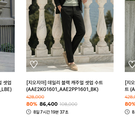
얼 셋업
[지오지아] 데일리 블랙 캐주얼 셋업 수트
[지오
_LBE)
(AAE2KG1601_AAE2PP1601_BK)
트 (
428,000
428
80%
86,400
80
108,000
8일 7시간 19분 37초
8