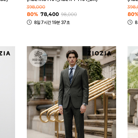
398,000
398
80%
78,400
80
98,000
8일 7시간 19분 37초
8