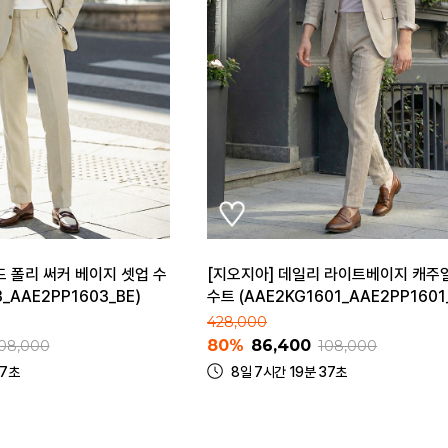
드 폴리 써커 베이지 셋업 수
[지오지아] 데일리 라이트베이지 캐주
3_AAE2PP1603_BE)
수트 (AAE2KG1601_AAE2PP1601
428,000
80%
86,400
08,000
108,000
37초
8일 7시간 19분 37초