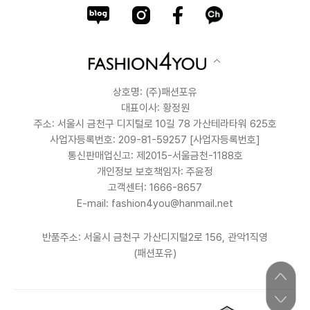
상호명: (주)패션포유
대표이사: 황정원
주소: 서울시 금천구 디지털로 10길 78 가산테라타워 625호
사업자등록번호: 209-81-59257
[사업자등록번호]
통신판매업신고: 제2015-서울금천-1188호
개인정보 보호책임자: 주윤정
고객센터: 1666-8657
E-mail: fashion4you@hanmail.net
반품주소: 서울시 금천구 가산디지털2로 156, 관악1직영
(패션포유)