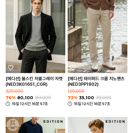
[에디션] 몰스킨 차콜그레이 자켓
[에디션] 테이퍼드 크롭 치노팬츠
(NED3KG1651_CGR)
(NED3PP1902)
329,000
129,000
76%
80,100
89,000
73%
35,100
39,000
15일 12시간 16분 57초
15일 12시간 16분 57초