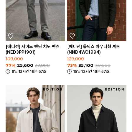
[에디션] 사이드 밴딩 치노 팬츠
[에디션] 울믹스 아우터형 셔츠
(NED3PP1901)
(NND4WC1994)
109,000
129,000
77%
25,600
32,000
73%
35,100
39,000
8일 12시간 16분 57초
15일 12시간 16분 57초