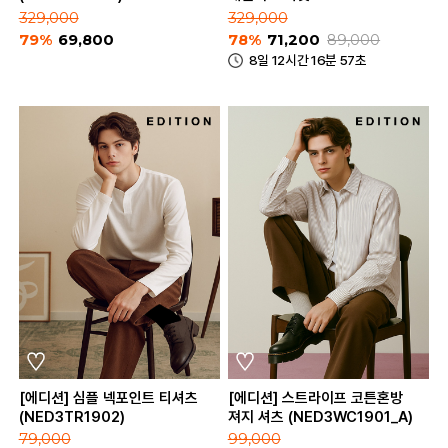
(NED3KG1652_DNV)
329,000
329,000
79%
69,800
78%
71,200
89,000
8일 12시간 16분 57초
[에디션] 심플 넥포인트 티셔츠
[에디션] 스트라이프 코튼혼방
(NED3TR1902)
져지 셔츠 (NED3WC1901_A)
79,000
99,000