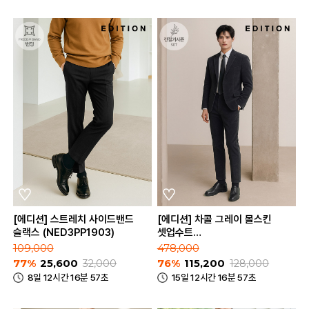
[에디션] 스트레치 사이드밴드
[에디션] 차콜 그레이 몰스킨
슬랙스 (NED3PP1903)
셋업수트
(NED3KG1651_NED3PP1651_C
109,000
478,000
77%
25,600
32,000
76%
115,200
128,000
8일 12시간 16분 57초
15일 12시간 16분 57초