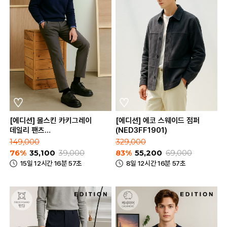
[에디션] 몰스킨 카키그레이
[에디션] 에코 스웨이드 점퍼
데일리 팬츠
(NED3FF1901)
(NED3PP1651_KGR)
149,000
329,000
76%
35,100
39,000
83%
55,200
69,000
15일 12시간 16분 57초
8일 12시간 16분 57초