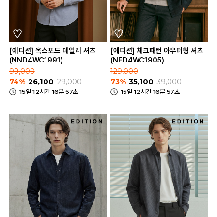
[에디션] 옥스포드 데일리 셔츠
[에디션] 체크패턴 아우터형 셔츠
(NND4WC1991)
(NED4WC1905)
99,000
129,000
74%
26,100
29,000
73%
35,100
39,000
15일 12시간 16분 57초
15일 12시간 16분 57초