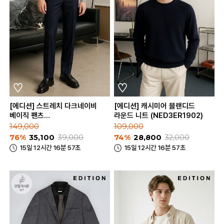
[에디션] 스트레치 다크네이비
[에디션] 캐시미어 블랜디드
베이직 팬츠
라운드 니트 (NED3ER1902)
(NED3PP1652_DNV)
149,000
109,000
76%
35,100
39,000
74%
28,800
32,000
15일 12시간 16분 57초
15일 12시간 16분 57초