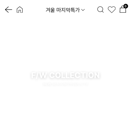
0
겨울 마지막특가
F/W COLLECTION
NEW SEASON PRODUCTS