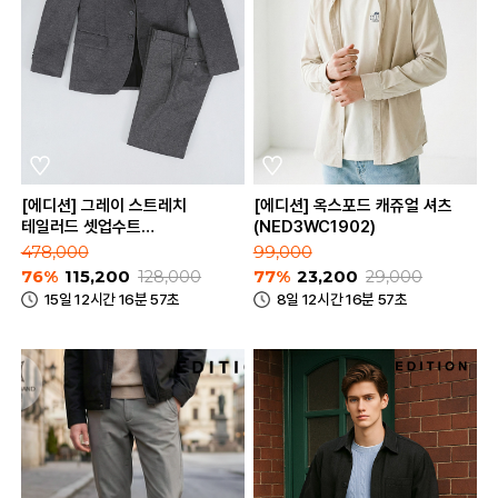
[에디션] 그레이 스트레치
[에디션] 옥스포드 캐쥬얼 셔츠
테일러드 셋업수트
(NED3WC1902)
(NED3KG1652_NED3PP1652_GR)
478,000
99,000
76%
115,200
128,000
77%
23,200
29,000
15일 12시간 16분 57초
8일 12시간 16분 57초