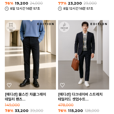
76%
19,200
24,000
77%
23,200
29,000
8일 12시간 16분 57초
8일 12시간 16분 57초
[에디션] 몰스킨 차콜그레이
[에디션] 다크네이비 스트레치
데일리 팬츠
테일러드 셋업수트
(NED3PP1651_CGR)
(NED3KG1652_NED3PP1652_D
149,000
478,000
78%
33,200
39,000
76%
115,200
128,000