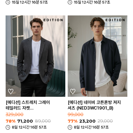
15일 12시간 16분 57초
15일 12시간 16분 57초
[에디션] 스트레치 그레이
[에디션] 네이비 코튼혼방 져지
테일러드 자켓
셔츠 (NED3WC1901_B)
(NED3KG1652_GR)
329,000
99,000
78%
71,200
89,000
77%
23,200
29,000
8일 12시간 16분 57초
8일 12시간 16분 57초