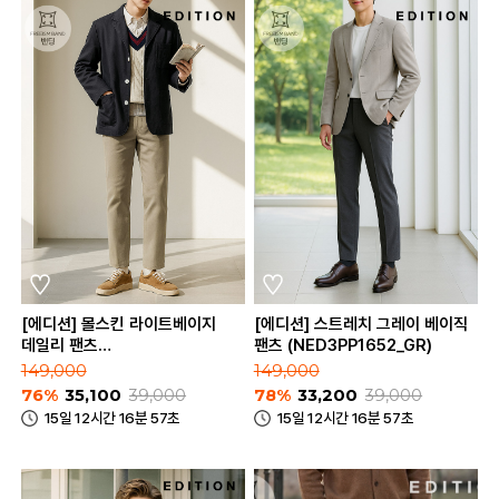
[에디션] 몰스킨 라이트베이지
[에디션] 스트레치 그레이 베이직
데일리 팬츠
팬츠 (NED3PP1652_GR)
(NED3PP1651_LBE)
149,000
149,000
76%
35,100
39,000
78%
33,200
39,000
15일 12시간 16분 57초
15일 12시간 16분 57초