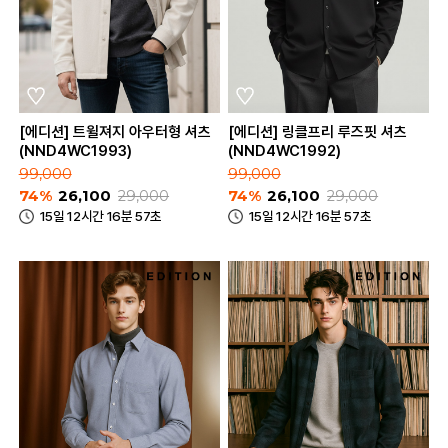
[에디션] 트윌져지 아우터형 셔츠
[에디션] 링클프리 루즈핏 셔츠
(NND4WC1993)
(NND4WC1992)
99,000
99,000
74%
26,100
29,000
74%
26,100
29,000
15일 12시간 16분 57초
15일 12시간 16분 57초