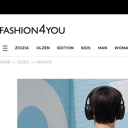
ZIOZIA
OLZEN
EDITION
KIDS
MAN
WOMA
HOME
>
ZIOZIA
>
니트/티셔츠