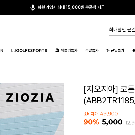
회원 가입시 최대 15,000원 쿠폰팩
지급
N
🏌️‍♂️GOLF&SPORTS
🏖️ 위클리특가
주말특가
✨ 균일특가

[지오지아] 코튼
(ABB2TR1185
49,900
소비자가
5,000
90%
12,