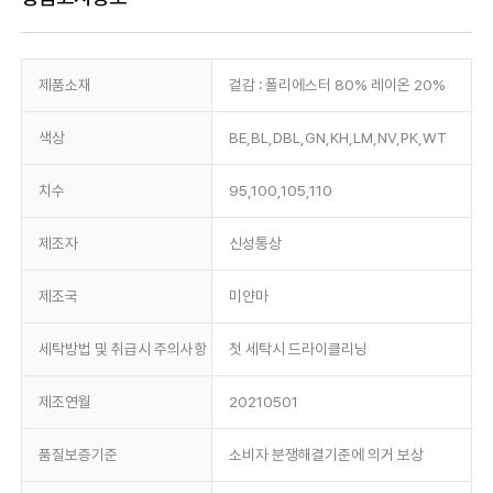
제품소재
겉감 : 폴리에스터 80% 레이온 20%
색상
BE,BL,DBL,GN,KH,LM,NV,PK,WT
치수
95,100,105,110
제조자
신성통상
제조국
미얀마
세탁방법 및 취급시 주의사항
첫 세탁시 드라이클리닝
제조연월
20210501
품질보증기준
소비자 분쟁해결기준에 의거 보상