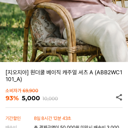
[지오지아] 원더쿨 베이직 캐주얼 셔츠 A (ABB2WC1
101_A)
소비자가
69,900
93%
5,000
10,000
기간할인
8일 8시간 12분 43초
배송비
총 결제금액이 50,000원 미만시 배송비 3,000