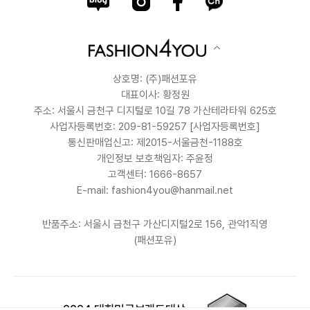
상호명: (주)패션포유
대표이사: 황정원
주소: 서울시 금천구 디지털로 10길 78 가산테라타워 625호
사업자등록번호: 209-81-59257
[사업자등록번호]
통신판매업신고: 제2015-서울금천-1188호
개인정보 보호책임자: 주윤정
고객센터: 1666-8657
E-mail: fashion4you@hanmail.net
반품주소: 서울시 금천구 가산디지털2로 156, 관악1직영
(패션포유)