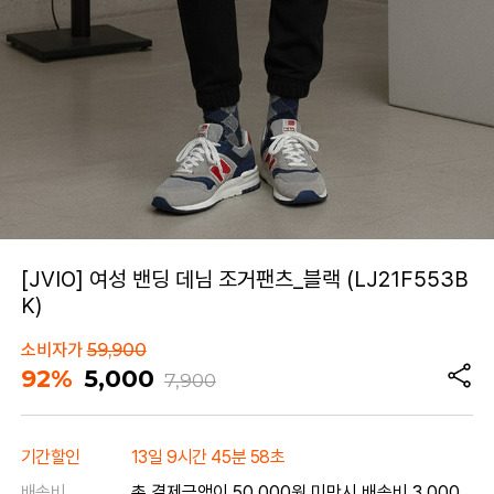
[JVIO] 여성 밴딩 데님 조거팬츠_블랙 (LJ21F553B
K)
소비자가
59,900
92%
5,000
7,900
기간할인
13일 9시간 45분 58초
배송비
총 결제금액이 50,000원 미만시 배송비 3,000