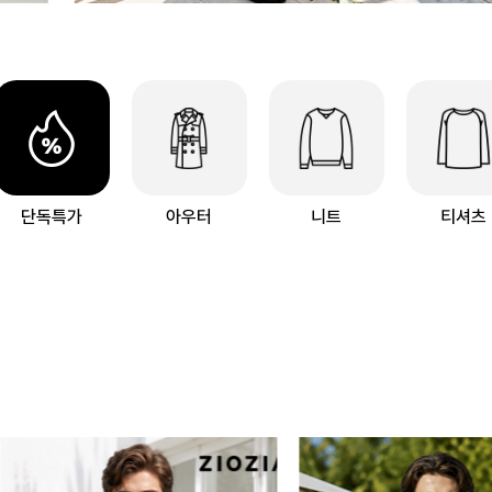
단독특가
아우터
니트
티셔츠