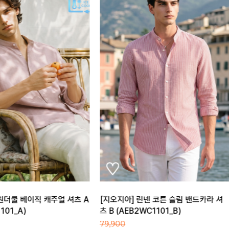
린넨 코튼 슬림 밴드카라 셔
[지오지아] 코튼100 기본 반팔티, 컬러
2WC1101_B)
별로 쟁이는 데일리룩
(ABC2TR3182_C)