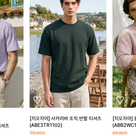
반팔 티셔츠
[지오지아] 원더쿨 베이직 캐주얼 셔츠 A
[지오지아] 
(ABB2WC1101_A)
츠 B (AEB
69,900
79,900