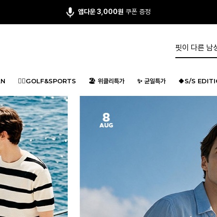
회원 가입시 최대 15,000원 쿠폰팩
지급
N
🏌️‍♂️GOLF&SPORTS
🏖️ 위클리특가
✨ 균일특가
🍀S/S EDIT