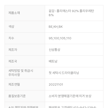
겉감 : 폴리에스터 92% 폴리우레탄
제품소재
8%
색상
BE,KH,BK
치수
95,100,105,110
제조자
신성통상
제조국
베트남
세탁방법 및 취급시
첫 세탁시 드라이클리닝
주의사항
제조연월
20221101
품질보증기준
소비자 분쟁해결기준에 의거 보상
A/S 책임자와 전화번호
패션포유 고객센터 (02-942-1294)