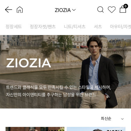
0
ZIOZIA
정장세트
정장자켓/팬츠
니트/티셔츠
셔츠
아우터/자