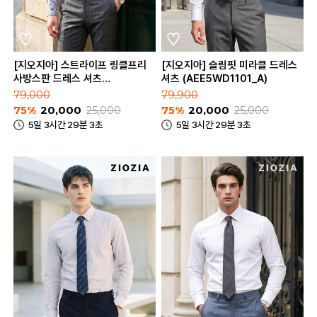
[지오지아] 스트라이프 링클프리
[지오지아] 슬림핏 미라클 드레스
사방스판 드레스 셔츠
셔츠 (AEE5WD1101_A)
(ABE5WD1301_B)
79,000
79,900
75%
20,000
25,000
75%
20,000
25,000
5일 3시간 29분 3초
5일 3시간 29분 3초