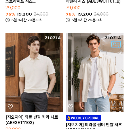
스트라이프 셔츠
데일리 셔츠 (ABE3WC1101_B)
(ABE3WC1101_A)
79,000
79,000
76%
19,200
24,000
76%
19,200
24,000
5일 3시간 29분 3초
5일 3시간 29분 3초
[지오지아] 와플 반팔 카라 니트
(ABE3ET1103)
[지오지아] 미라쿨 썸머 반팔 셔츠