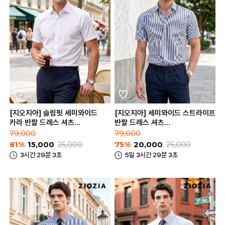
[지오지아] 슬림핏 세미와이드
[지오지아] 세미와이드 스트라이프
카라 반팔 드레스 셔츠
반팔 드레스 셔츠
(AEE5WD1201_A)
(ABE5WD1201_B)
79,000
79,000
81%
15,000
25,000
75%
20,000
25,000
3시간 29분 3초
5일 3시간 29분 3초