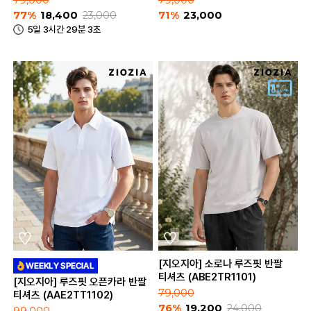
79,000
79,000
77%
18,400
23,000
71%
23,000
5일 3시간 29분 3초
[지오지아] 소로나 루즈핏 반팔
티셔츠 (ABE2TR1101)
[지오지아] 루즈핏 오픈카라 반팔
79,000
티셔츠 (AAE2TT1102)
76%
19,200
24,000
99,000