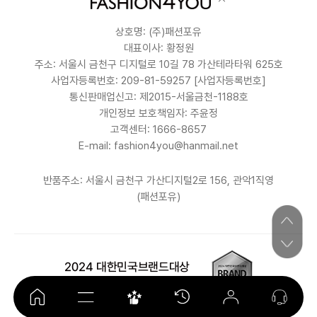
상호명: (주)패션포유
대표이사: 황정원
주소: 서울시 금천구 디지털로 10길 78 가산테라타워 625호
사업자등록번호: 209-81-59257
[사업자등록번호]
통신판매업신고: 제2015-서울금천-1188호
개인정보 보호책임자: 주윤정
고객센터: 1666-8657
E-mail: fashion4you@hanmail.net
반품주소: 서울시 금천구 가산디지털2로 156, 관악1직영
(패션포유)