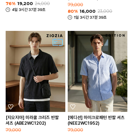
76%
19,200
24,000
79,000
4일 3시간 37분 39초
80%
16,000
23,000
1일 3시간 37분 39초
[지오지아] 미라쿨 크리즈 반팔
[에디션] 마이크로패턴 반팔 셔츠
셔츠 (ABE2WC1202)
(NEE2WC1952)
79,000
79,000