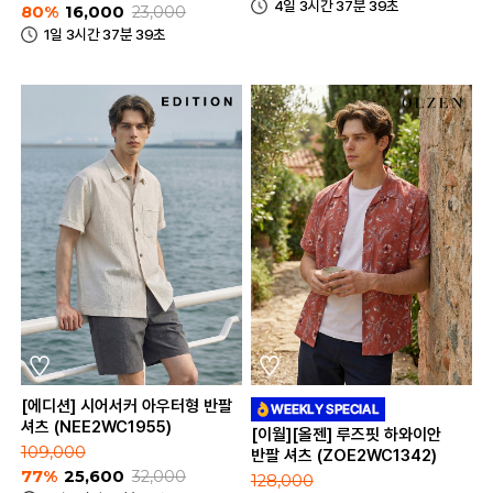
4일 3시간 37분 39초
80%
16,000
23,000
1일 3시간 37분 39초
[에디션] 시어서커 아우터형 반팔
셔츠 (NEE2WC1955)
[이월][올젠] 루즈핏 하와이안
109,000
반팔 셔츠 (ZOE2WC1342)
77%
25,600
32,000
128,000