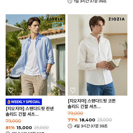
1일 3시간 37분 39초
[지오지아] 스탠다드핏 코튼
솔리드 긴팔 셔츠
[지오지아] 스탠다드핏 린넨
(ABE2WC1104_A)
79,000
솔리드 긴팔 셔츠
77%
18,400
23,000
(ABE2WC1103_A)
79,000
4일 3시간 37분 39초
81%
15,000
23,000