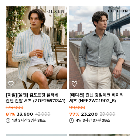
[이월][올젠] 컴포트핏 델라베
[에디션] 린넨 깅엄체크 베이직
린넨 긴팔 셔츠 (ZOE2WC1341)
셔츠 (NEE2WC1902_B)
178,000
99,000
81%
33,600
42,000
77%
23,200
29,000
1일 3시간 37분 39초
4일 3시간 37분 39초