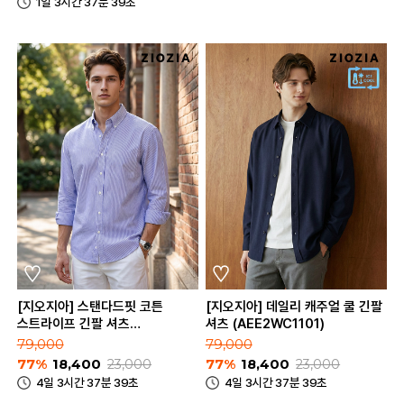
1일 3시간 37분 39초
[지오지아] 스탠다드핏 코튼
[지오지아] 데일리 캐주얼 쿨 긴팔
스트라이프 긴팔 셔츠
셔츠 (AEE2WC1101)
(ABE2WC1104_B)
79,000
79,000
77%
18,400
23,000
77%
18,400
23,000
4일 3시간 37분 39초
4일 3시간 37분 39초