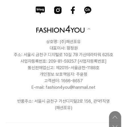
상호명: (주)패션포유
대표이사: 황정원
주소: 서울시 금천구 디지털로 10길 78 가산테라타워 625호
사업자등록번호: 209-81-59257
[사업자등록번호]
통신판매업신고: 제2015-서울금천-1188호
개인정보 보호책임자: 주윤정
고객센터: 1666-8657
E-mail: fashion4you@hanmail.net
반품주소: 서울시 금천구 가산디지털2로 156, 관악1직영
(패션포유)