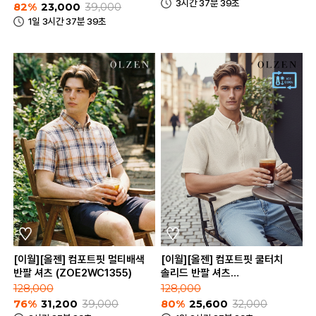
3시간 37분 39초
82%
23,000
39,000
1일 3시간 37분 39초
[이월][올젠] 컴포트핏 멀티배색
[이월][올젠] 컴포트핏 쿨터치
반팔 셔츠 (ZOE2WC1355)
솔리드 반팔 셔츠
(ZOE2WC1357)
128,000
128,000
76%
31,200
39,000
80%
25,600
32,000