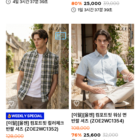
4일 3시간 37분 39초
80%
25,000
39,000
1일 3시간 37분 39초
[이월][올젠] 컴포트핏 워싱 면
반팔 셔츠 (ZOE2WC1354)
[이월][올젠] 컴포트핏 컬러체크
108,000
반팔 셔츠 (ZOE2WC1352)
76%
25,600
32,000
128,000