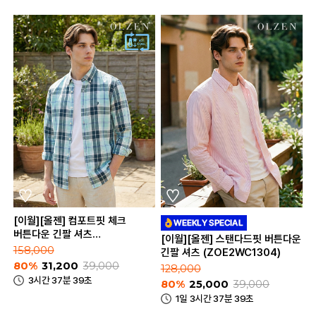
[이월][올젠] 컴포트핏 체크
버튼다운 긴팔 셔츠
[이월][올젠] 스탠다드핏 버튼다운
(ZOE2WC1302)
158,000
긴팔 셔츠 (ZOE2WC1304)
80%
31,200
39,000
128,000
3시간 37분 39초
80%
25,000
39,000
1일 3시간 37분 39초