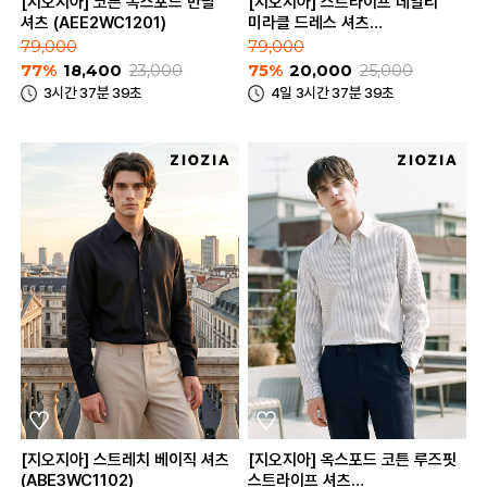
[지오지아] 코튼 옥스포드 반팔
[지오지아] 스트라이프 데일리
셔츠 (AEE2WC1201)
미라클 드레스 셔츠
(AEE5WD1301_B)
79,000
79,000
77%
18,400
23,000
75%
20,000
25,000
3시간 37분 39초
4일 3시간 37분 39초
[지오지아] 스트레치 베이직 셔츠
[지오지아] 옥스포드 코튼 루즈핏
(ABE3WC1102)
스트라이프 셔츠