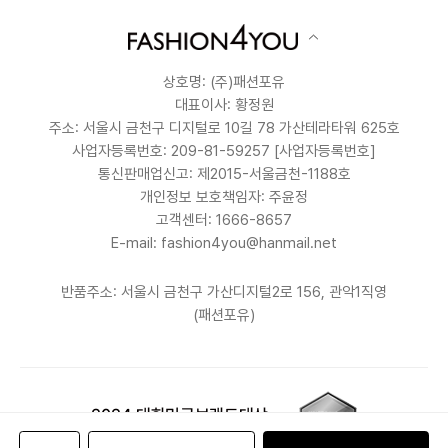
상호명: (주)패션포유
대표이사: 황정원
주소: 서울시 금천구 디지털로 10길 78 가산테라타워 625호
사업자등록번호: 209-81-59257
[사업자등록번호]
통신판매업신고: 제2015-서울금천-1188호
개인정보 보호책임자: 주윤정
고객센터: 1666-8657
E-mail: fashion4you@hanmail.net
반품주소: 서울시 금천구 가산디지털2로 156, 관악1직영
(패션포유)