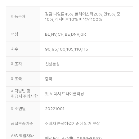
겉감:나일론45%,폴리에스터20%,면15%,모
제품소재
10%,캐시미어10% 배색:면100%
색상
BL,NV,CH,BE,DNV,GR
치수
90,95,100,105,110,115
제조자
신성통상
제조국
중국
세탁방법 및
첫 세탁시 드라이클리닝
취급시 주의사항
제조연월
20221001
품질보증기준
소비자 분쟁해결기준에 의거 보상
A/S 책임자와
패션포유 고객센터 (1666-8657)