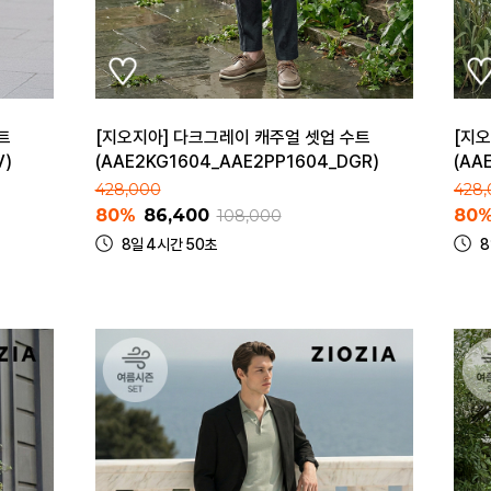
트
[지오지아] 다크그레이 캐주얼 셋업 수트
[지
V)
(AAE2KG1604_AAE2PP1604_DGR)
(AA
428,000
428
80%
86,400
80
108,000
8일 4시간 50초
8