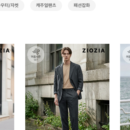
아우터/자켓
캐주얼팬츠
패션잡화