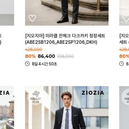
트
[지오지아] 미라클 잔체크 다크카키 정장세트
[지
)
(ABE2SB1206_ABE2SP1206_DKH)
세트 
428,000
428
80%
86,400
80
108,000
8일 4시간 50초
8