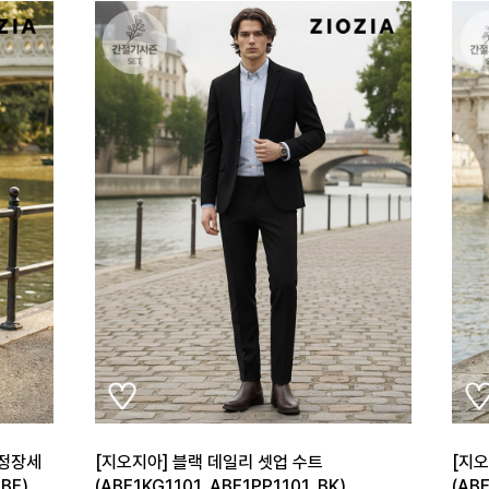
 정장세
[지오지아] 블랙 데일리 셋업 수트
[지
BE)
(ABE1KG1101_ABE1PP1101_BK)
(AB