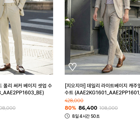
드 폴리 써커 베이지 셋업 수
[지오지아] 데일리 라이트베이지 캐주
3_AAE2PP1603_BE)
수트 (AAE2KG1601_AAE2PP1601
428,000
80%
86,400
08,000
108,000
8일 4시간 50초