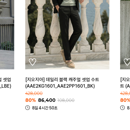
얼 셋업
[지오지아] 데일리 블랙 캐주얼 셋업 수트
[지오
_LBE)
(AAE2KG1601_AAE2PP1601_BK)
트 (
428,000
428
80%
86,400
80
108,000
8일 4시간 50초
8