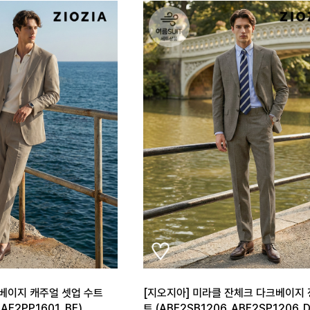
 베이지 캐주얼 셋업 수트
[지오지아] 미라클 잔체크 다크베이지
AE2PP1601_BE)
트 (ABE2SB1206_ABE2SP1206_D