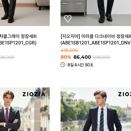
 차콜그레이 정장세트
[지오지아] 미라클 다크네이비 정장세
BE1SP1201_CGR)
(ABE1SB1201_ABE1SP1201_DNV
428,000
80%
86,400
08,000
108,000
8일 4시간 50초