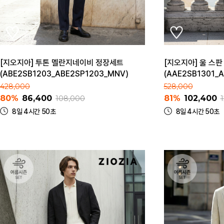
[지오지아] 투톤 멜란지네이비 정장세트
[지오지아] 울 스
(ABE2SB1203_ABE2SP1203_MNV)
(AAE2SB1301_A
428,000
528,000
80%
86,400
81%
102,400
108,000
8일 4시간 50초
8일 4시간 50초