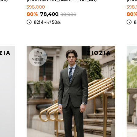
398,000
398
80%
78,400
80
98,000
8일 4시간 50초
8