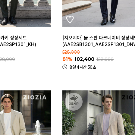
판 카키 정장세트
[지오지아] 울 스판 다크네이비 정장세
AE2SP1301_KH)
(AAE2SB1301_AAE2SP1301_DN
528,000
81%
102,400
128,000
128,000
8일 4시간 50초