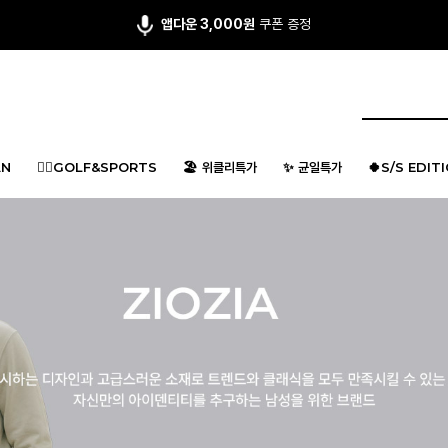
회원 가입시 최대 15,000원 쿠폰팩
지급
N
🏌️‍♂️GOLF&SPORTS
🏖️ 위클리특가
✨ 균일특가
🍀S/S EDIT