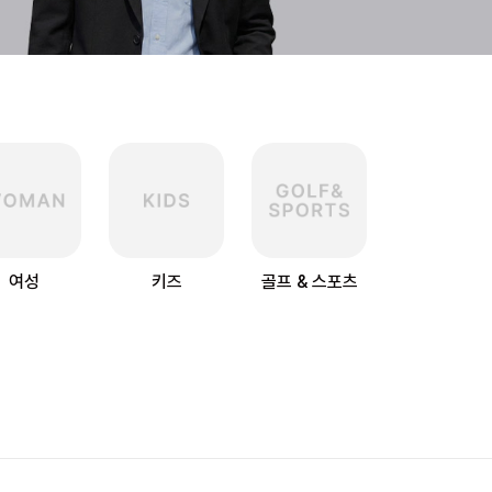
여성
키즈
골프 & 스포츠