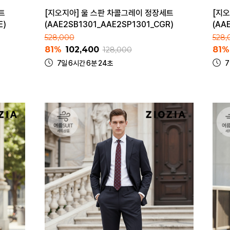
트
[지오지아] 울 스판 차콜그레이 정장세트
[지오
E)
(AAE2SB1301_AAE2SP1301_CGR)
(AA
528,000
528,
81%
102,400
81%
128,000
7일 6시간 6분 24초
7