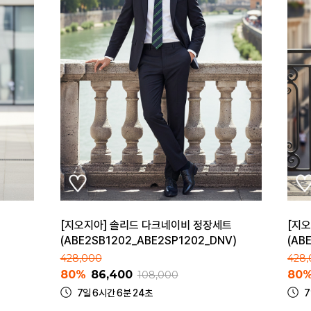
[지오지아] 솔리드 다크네이비 정장세트
[지
(ABE2SB1202_ABE2SP1202_DNV)
(AB
428,000
428
80%
86,400
80
108,000
7일 6시간 6분 24초
7