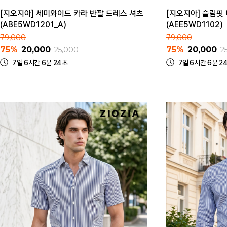
[지오지아] 세미와이드 카라 반팔 드레스 셔츠
[지오지아] 슬림핏
(ABE5WD1201_A)
(AEE5WD1102)
79,000
79,000
75%
20,000
75%
20,000
25,000
2
7일 6시간 6분 24초
7일 6시간 6분 2