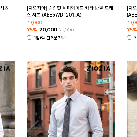
 셔츠
[지오지아] 슬림핏 세미와이드 카라 반팔 드레
[지
스 셔츠 (AEE5WD1201_A)
(AB
79,000
79,0
75%
20,000
75
25,000
1일 6시간 6분 24초
7