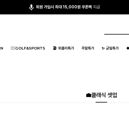
앱다운 3,000원
쿠폰 증정
N
🏌️‍♂️GOLF&SPORTS
🏖️ 위클리특가
주말특가
✨ 균일특가

💼클래식 셋업