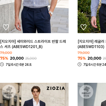
[지오지아] 세미와이드 스트라이프 반팔 드레
[지오지아] 레귤러
스 셔츠 (ABE5WD1201_B)
(ABE5WD1103)
79,000
79,000
75%
20,000
75%
20,000
25,000
2
7일 6시간 6분 24초
7일 6시간 6분 2