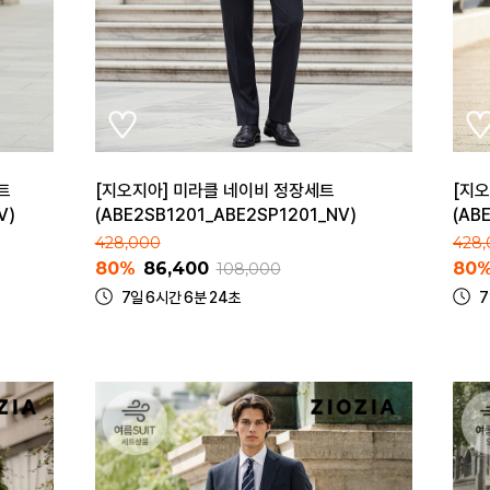
트
[지오지아] 미라클 네이비 정장세트
[지
V)
(ABE2SB1201_ABE2SP1201_NV)
(AB
428,000
428
80%
86,400
80
108,000
7일 6시간 6분 24초
7