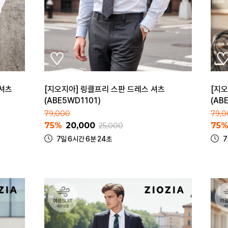
 셔츠
[지오지아] 링클프리 스판 드레스 셔츠
[지
(ABE5WD1101)
(AB
79,000
79,0
75%
20,000
75
25,000
7일 6시간 6분 24초
7