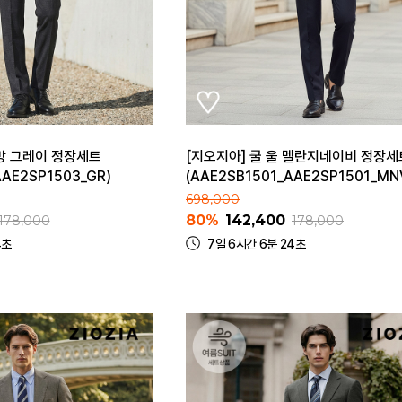
방 그레이 정장세트
[지오지아] 쿨 울 멜란지네이비 정장세
AAE2SP1503_GR)
(AAE2SB1501_AAE2SP1501_MN
698,000
80%
142,400
178,000
178,000
4초
7일 6시간 6분 24초