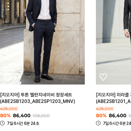
[지오지아] 투톤 멜란지네이비 정장세트
[지오지아] 미라클
(ABE2SB1203_ABE2SP1203_MNV)
(ABE2SB1201_A
428,000
428,000
80%
86,400
80%
86,400
108,000
1
7일 6시간 6분 24초
7일 6시간 6분 2