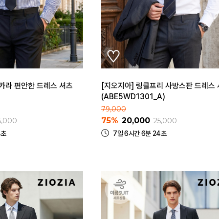
 카라 편안한 드레스 셔츠
[지오지아] 링클프리 사방스판 드레스
(ABE5WD1301_A)
79,000
75%
20,000
5,000
25,000
4초
7일 6시간 6분 24초