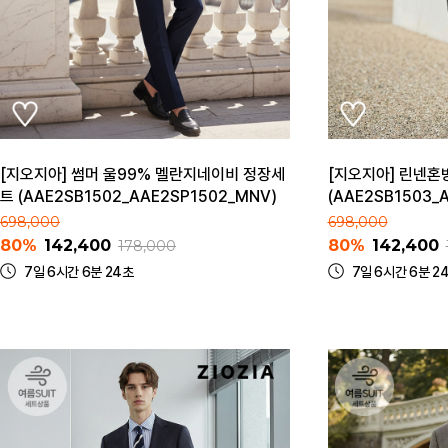
[지오지아] 썸머 울99% 멜란지네이비 정장세
[지오지아] 린넨혼
트 (AAE2SB1502_AAE2SP1502_MNV)
(AAE2SB1503_
698,000
698,000
80%
142,400
80%
142,400
178,000
7일 6시간 6분 24초
7일 6시간 6분 2