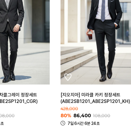
 차콜그레이 정장세트
[지오지아] 미라클 카키 정장세트
BE2SP1201_CGR)
(ABE2SB1201_ABE2SP1201_KH)
428,000
80%
86,400
08,000
108,000
4초
7일 6시간 6분 24초