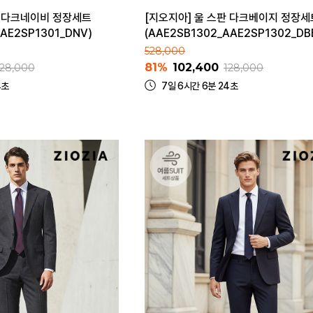
판 다크네이비 정장세트
[지오지아] 울 스판 다크베이지 정장세
AAE2SP1301_DNV)
(AAE2SB1302_AAE2SP1302_DB
528,000
81%
102,400
128,000
128,000
4초
7일 6시간 6분 24초