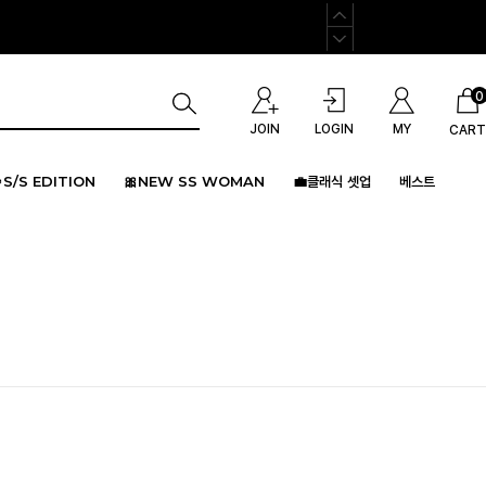
0
JOIN
LOGIN
MY
CART
S/S EDITION
🎀NEW SS WOMAN
💼클래식 셋업
베스트