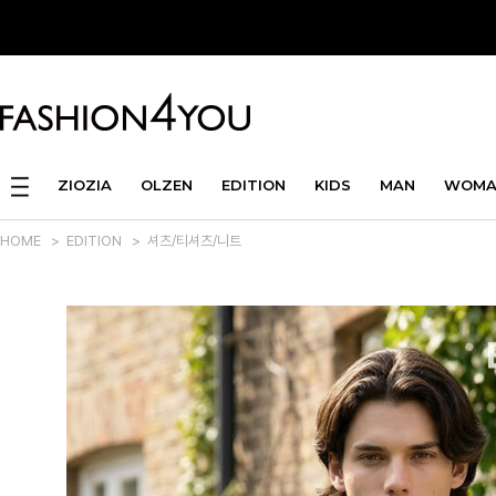
ZIOZIA
OLZEN
EDITION
KIDS
MAN
WOMA
HOME
>
EDITION
>
셔츠/티셔츠/니트