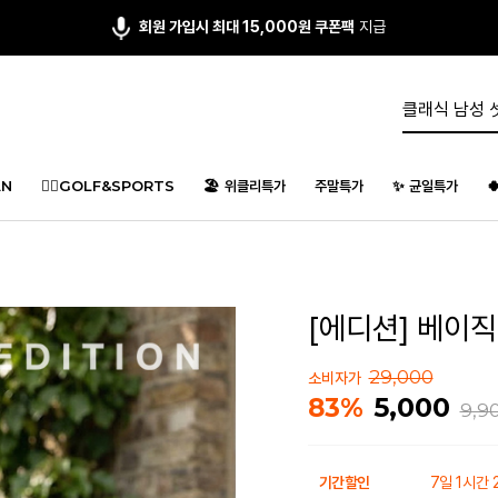
회원 가입시 최대 15,000원 쿠폰팩
지급
앱다운 3,000원
쿠폰 증정
N
🏌️‍♂️GOLF&SPORTS
🏖️ 위클리특가
주말특가
✨ 균일특가

[에디션] 베이직
29,000
소비자가
5,000
83%
9,9
기간할인
7일 1시간 