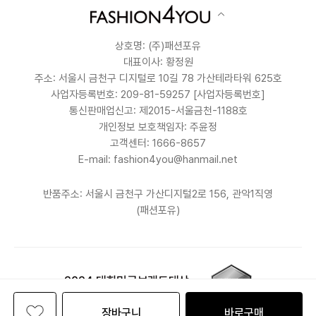
상호명: (주)패션포유
대표이사: 황정원
주소: 서울시 금천구 디지털로 10길 78 가산테라타워 625호
사업자등록번호: 209-81-59257
[사업자등록번호]
통신판매업신고: 제2015-서울금천-1188호
개인정보 보호책임자: 주윤정
고객센터: 1666-8657
E-mail: fashion4you@hanmail.net
반품주소: 서울시 금천구 가산디지털2로 156, 관악1직영
(패션포유)
장바구니
바로구매