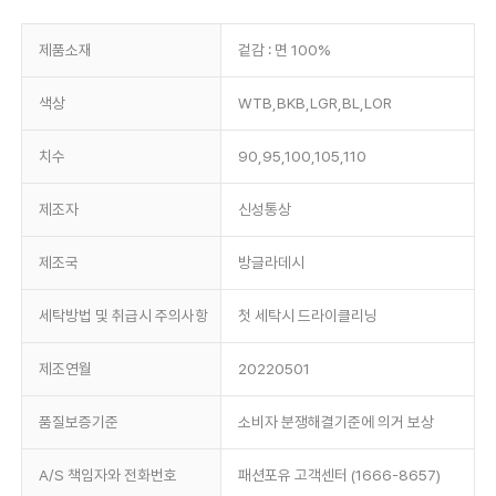
제품소재
겉감 : 면 100%
색상
WTB,BKB,LGR,BL,LOR
치수
90,95,100,105,110
제조자
신성통상
제조국
방글라데시
세탁방법 및 취급시 주의사항
첫 세탁시 드라이클리닝
제조연월
20220501
품질보증기준
소비자 분쟁해결기준에 의거 보상
A/S 책임자와 전화번호
패션포유 고객센터 (1666-8657)