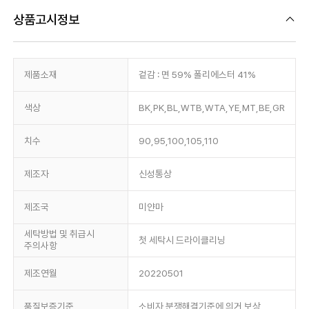
상품고시정보
제품소재
겉감 : 면 59% 폴리에스터 41%
색상
BK,PK,BL,WTB,WTA,YE,MT,BE,GR
치수
90,95,100,105,110
제조자
신성통상
제조국
미얀마
세탁방법 및 취급시
첫 세탁시 드라이클리닝
주의사항
제조연월
20220501
품질보증기준
소비자 분쟁해결기준에 의거 보상