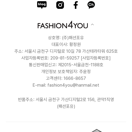
상호명: (주)패션포유
대표이사: 황정원
주소: 서울시 금천구 디지털로 10길 78 가산테라타워 625호
사업자등록번호: 209-81-59257
[사업자등록번호]
통신판매업신고: 제2015-서울금천-1188호
개인정보 보호책임자: 주윤정
고객센터: 1666-8657
E-mail: fashion4you@hanmail.net
반품주소: 서울시 금천구 가산디지털2로 156, 관악1직영
(패션포유)