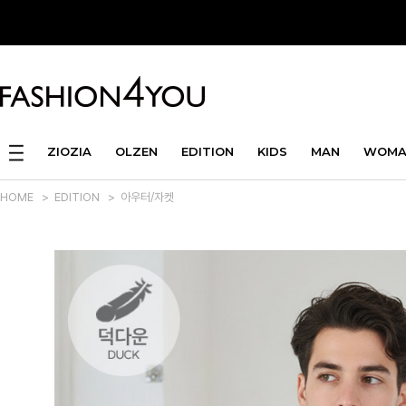
ZIOZIA
OLZEN
EDITION
KIDS
MAN
WOMA
HOME
>
EDITION
>
아우터/자켓