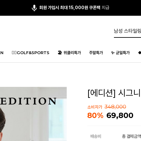
회원 가입시 최대 15,000원 쿠폰팩
지급
N
🏌️‍♂️GOLF&SPORTS
🏖️ 위클리특가
주말특가
✨ 균일특가

[에디션] 시그니
348,000
소비자가
69,800
80%
배송비
총 결제금액