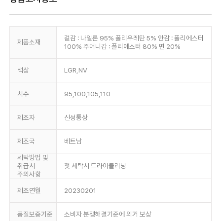
겉감 : 나일론 95% 폴리우레탄 5% 안감 : 폴리에스터
제품소재
100% 주머니감 : 폴리에스터 80% 면 20%
색상
LGR,NV
치수
95,100,105,110
제조자
신성통상
제조국
베트남
세탁방법 및
취급시
첫 세탁시 드라이클리닝
주의사항
제조연월
20230201
품질보증기준
소비자 분쟁해결기준에 의거 보상