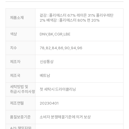
겉감 : 폴리에스터 67% 레이온 31% 폴리우레탄
제품소재
2% 배색감 : 폴리에스터 80% 면 20%
색상
DNV,BK,CGR,LBE
치수
78,82,84,86,90,94,96
제조자
신성통상
제조국
베트남
세탁방법 및
첫 세탁시 드라이클리닝
취급시 주의사항
제조연월
20230401
품질보증기준
소비자 분쟁해결기준에 의거 보상
A/S 책임자와