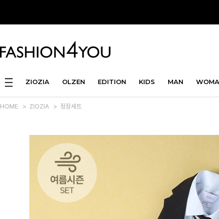
ZIOZIA
OLZEN
EDITION
KIDS
MAN
WOMA
HOME
>
ZIOZIA
>
정장세트