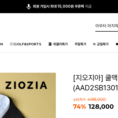
회원 가입시 최대 15,000원 쿠폰팩
지급
N
🏌️‍♂️GOLF&SPORTS
🏖️ 위클리특가
주말특가
✨ 균일특가

[지오지아] 쿨
(AAD2SB130
498,000
소비자가
128,000
74%