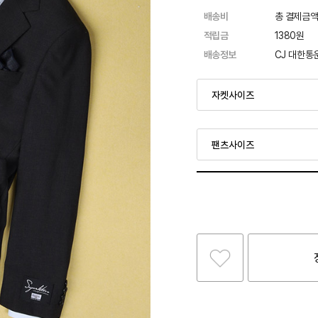
배송비
총 결제금액
적립금
1380원
배송정보
CJ 대한통