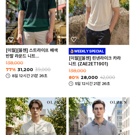
[이월][올젠] 스트라이프 배색
반팔 라운드 니트
[이월][올젠] 린넨라이크 카라
(ZOE2ER1346)
138,000
니트 (ZAE2ET1901)
77%
31,200
39,000
138,000
8일 12시간 21분 26초
80%
28,000
42,000
5일 12시간 21분 26초