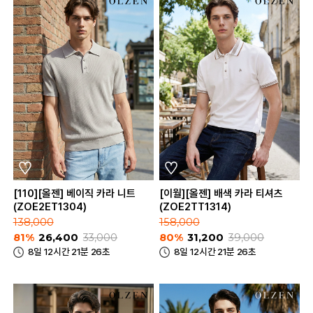
[110][올젠] 베이직 카라 니트
[이월][올젠] 배색 카라 티셔츠
(ZOE2ET1304)
(ZOE2TT1314)
138,000
158,000
81%
26,400
33,000
80%
31,200
39,000
8일 12시간 21분 26초
8일 12시간 21분 26초