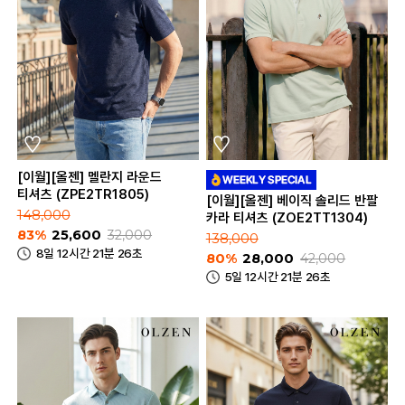
[이월][올젠] 멜란지 라운드
티셔츠 (ZPE2TR1805)
[이월][올젠] 베이직 솔리드 반팔
148,000
카라 티셔츠 (ZOE2TT1304)
83%
25,600
32,000
138,000
8일 12시간 21분 26초
80%
28,000
42,000
5일 12시간 21분 26초