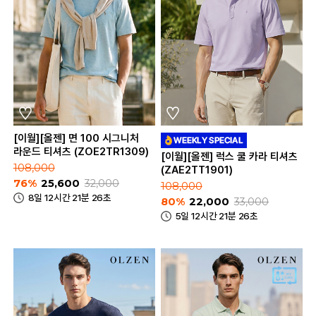
[이월][올젠] 면 100 시그니처
라운드 티셔츠 (ZOE2TR1309)
[이월][올젠] 럭스 쿨 카라 티셔츠
108,000
(ZAE2TT1901)
76%
25,600
32,000
108,000
8일 12시간 21분 26초
80%
22,000
33,000
5일 12시간 21분 26초