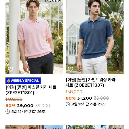
[이월][올젠] 가먼트워싱 카라
니트 (ZOE2ET1307)
[이월][올젠] 파스텔 카라 니트
158,000
(ZPE2ET1801)
80%
31,200
39,000
148,000
8일 12시간 21분 26초
80%
29,000
39,000
5일 12시간 21분 26초