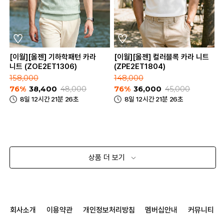
[이월][올젠] 기하학패턴 카라
[이월][올젠] 컬러블록 카라 니트
니트 (ZOE2ET1306)
(ZPE2ET1804)
158,000
148,000
76%
38,400
48,000
76%
36,000
45,000
8일 12시간 21분 26초
8일 12시간 21분 26초
상품 더 보기
회사소개
이용약관
개인정보처리방침
멤버십안내
커뮤니티