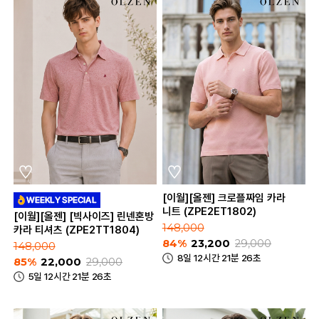
[이월][올젠] 크로플짜임 카라
니트 (ZPE2ET1802)
[이월][올젠] [빅사이즈] 린넨혼방
148,000
카라 티셔츠 (ZPE2TT1804)
84%
23,200
29,000
148,000
8일 12시간 21분 26초
85%
22,000
29,000
5일 12시간 21분 26초