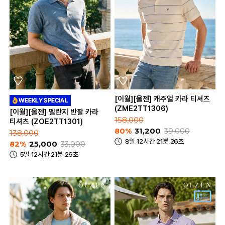
[이월][올젠] 캐주얼 카라 티셔츠
(ZME2TT1306)
[이월][올젠] 멜란지 반팔 카라
158,000
티셔츠 (ZOE2TT1301)
80%
31,200
39,000
138,000
8일 12시간 21분 26초
82%
25,000
33,000
5일 12시간 21분 26초