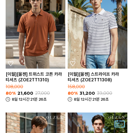
[이월][올젠] 트위스트 코튼 카라
[이월][올젠] 스트라이프 카라
티셔츠 (ZOE2TT1310)
티셔츠 (ZOE2TT1308)
108,000
158,000
80%
21,600
27,000
80%
31,200
39,000
8일 12시간 21분 26초
8일 12시간 21분 26초