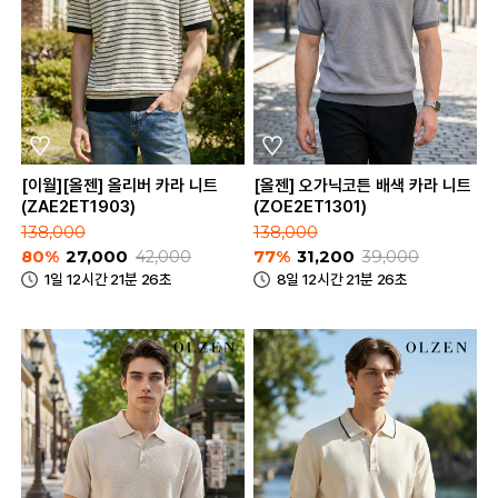
[이월][올젠] 올리버 카라 니트
[올젠] 오가닉코튼 배색 카라 니트
(ZAE2ET1903)
(ZOE2ET1301)
138,000
138,000
80%
27,000
42,000
77%
31,200
39,000
1일 12시간 21분 26초
8일 12시간 21분 26초