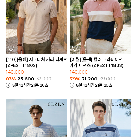
[110][올젠] 시그니처 카라 티셔츠
[이월][올젠] 컬러 그라데이션
(ZPE2TT1802)
카라 티셔츠 (ZPE2TT1803)
148,000
148,000
83%
25,600
32,000
79%
31,200
39,000
8일 12시간 21분 26초
8일 12시간 21분 26초