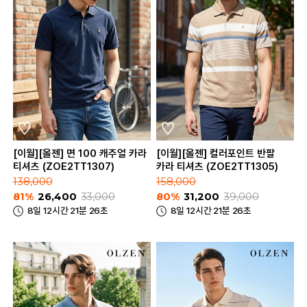
[이월][올젠] 면 100 캐주얼 카라
[이월][올젠] 컬러포인트 반팔
티셔츠 (ZOE2TT1307)
카라 티셔츠 (ZOE2TT1305)
138,000
158,000
81%
26,400
33,000
80%
31,200
39,000
8일 12시간 21분 26초
8일 12시간 21분 26초