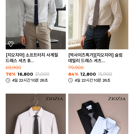
[지오지아] 소프트터치 사계절
[빅사이즈특가][지오지아] 슬림
드레스 셔츠 B
데일리 드레스 셔츠
(ABD5WD1301_B)
(AED5WD1301)
69,900
79,900
76%
16,800
21,000
84%
12,800
15,900
4일 22시간 10분 26초
4일 22시간 10분 26초