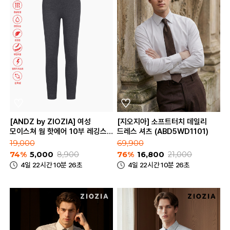
[ANDZ by ZIOZIA] 여성
[지오지아] 소프트터치 데일리
모이스쳐 웜 핫에어 10부 레깅스
드레스 셔츠 (ABD5WD1101)
(BZA4UT2103)
19,000
69,900
74%
5,000
8,900
76%
16,800
21,000
4일 22시간 10분 26초
4일 22시간 10분 26초