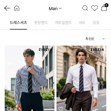
0
Man
츠
드레스셔츠
정장팬츠
캐쥬얼팬츠
세트
정장