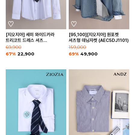
[지오지아] 세미 와이드카라
[95,100][지오지아] 원포켓
트리코트 드레스 셔츠
셔츠형 데님자켓 (AEC5DJ1101)
(ABC5WD1301)
69,900
159,000
67%
22,900
69%
49,900