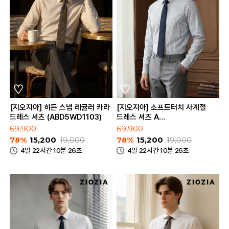
[지오지아] 히든 스냅 레귤러 카라
[지오지아] 소프트터치 사계절
드레스 셔츠 (ABD5WD1103)
드레스 셔츠 A
(ABD5WD1301_A)
69,900
69,900
78%
15,200
19,000
78%
15,200
19,000
4일 22시간 10분 26초
4일 22시간 10분 26초