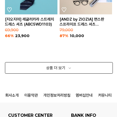
[지오지아] 레귤러카라 스트레치
[ANDZ by ZIOZIA] 면스판
드레스 셔츠 (ABC5WD1103)
스프라이프 드레스 셔츠
(BZZ2WD1182)
69,900
79,000
66%
23,900
87%
10,000
상품 더 보기
회사소개
이용약관
개인정보처리방침
멤버십안내
커뮤니티
CUSTOMER CENTER
BANK INFO