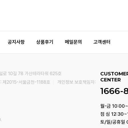
공지사항
상품후기
메일문의
고객센터
털로 10길 78 가산테라타워 625호
CUSTOME
CENTER
 제2015-서울금천-1188호
개인정보 보호책임자:
1666-
월-금 10:00~
점 심 12:30~
.
토/일/공휴일 