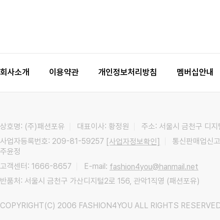
회사소개
이용약관
개인정보처리방침
멤버십안내
상호명: (주)패션포유
대표이사: 황정원
주소: 서울시 금천구 디지
사업자등록번호: 209-81-59257
통신판매업신고:
[사업자정보확인]
주윤정
고객센터: 1666-8657
E-mail:
fashion4you@hanmail.net
반품처: 서울시 금천구 가산디지털2로 156, 관악1직영 (패션포유)
COPYRIGHT(C) 2006 FASHION4YOU ALL RIGHTS RESERVED