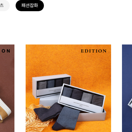
츠
패션잡화