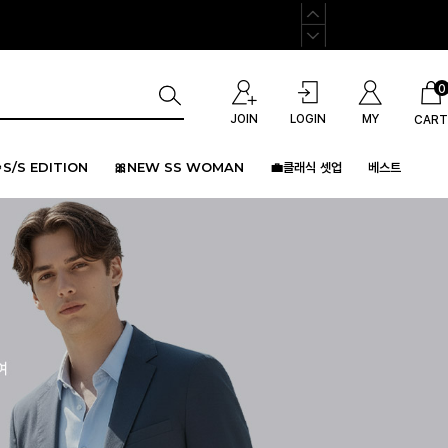
0
JOIN
LOGIN
MY
CART
S/S EDITION
🎀NEW SS WOMAN
💼클래식 셋업
베스트