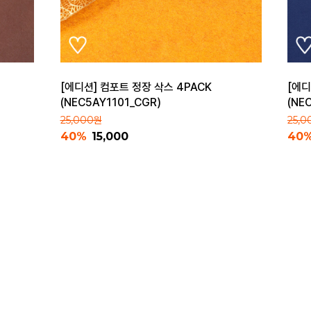
[에디션] 컴포트 정장 삭스 4PACK
[에디
(NEC5AY1101_CGR)
(NE
25,000원
25,
40%
15,000
40