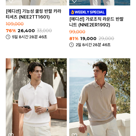
[에디션] 기능성 쿨링 반팔 카라
티셔츠 (NEE2TT1601)
[에디션] 가로조직 라운드 반팔
109,000
니트 (NNE2ER1992)
76%
26,400
33,000
99,000
5일 8시간 28분 46초
81%
19,000
29,000
2일 8시간 28분 46초