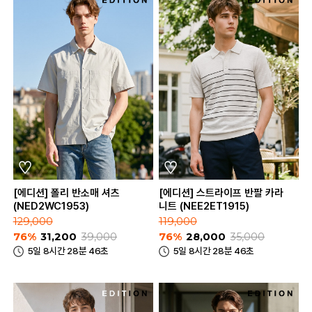
[에디션] 폴리 반소매 셔츠
[에디션] 스트라이프 반팔 카라
(NED2WC1953)
니트 (NEE2ET1915)
129,000
119,000
76%
31,200
39,000
76%
28,000
35,000
5일 8시간 28분 46초
5일 8시간 28분 46초