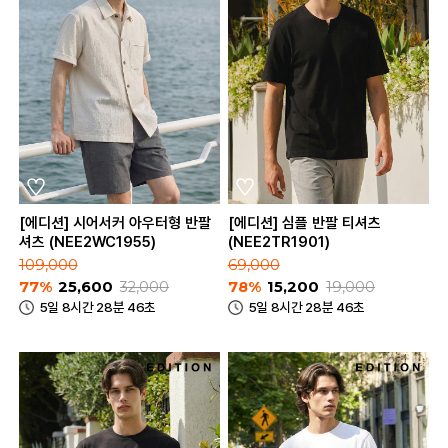
[에디션] 시어서커 아우터형 반팔
[에디션] 심플 반팔 티셔츠
셔츠 (NEE2WC1955)
(NEE2TR1901)
109,000
69,000
77%
25,600
32,000
78%
15,200
19,000
5일 8시간 28분 46초
5일 8시간 28분 46초