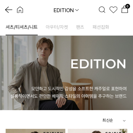
0
EDITION
셔츠/티셔츠/니트
아우터/자켓
팬츠
패션잡화