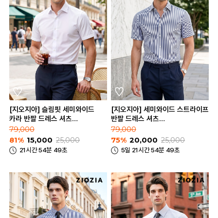
[지오지아] 슬림핏 세미와이드
[지오지아] 세미와이드 스트라이프
카라 반팔 드레스 셔츠
반팔 드레스 셔츠
(AEE5WD1201_A)
(ABE5WD1201_B)
79,000
79,000
81%
15,000
25,000
75%
20,000
25,000
21시간 54분 49초
5일 21시간 54분 49초