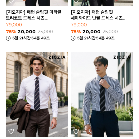
[지오지아] 패턴 슬림핏 미라클
[지오지아] 패턴 슬림핏
트리코트 드레스 셔츠
세미와이드 반팔 드레스 셔츠
(AEE5WD1103_B)
(AEE5WD1201_B)
79,000
79,000
75%
20,000
25,000
75%
20,000
25,000
5일 21시간 54분 49초
5일 21시간 54분 49초