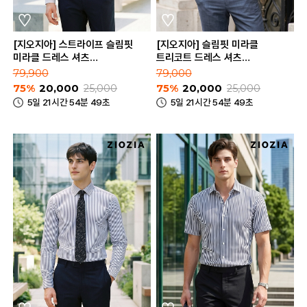
[지오지아] 스트라이프 슬림핏
[지오지아] 슬림핏 미라클
미라클 드레스 셔츠
트리코트 드레스 셔츠
(AEE5WD1101_B)
(AEE5WD1103_A)
79,900
79,000
75%
20,000
25,000
75%
20,000
25,000
5일 21시간 54분 49초
5일 21시간 54분 49초