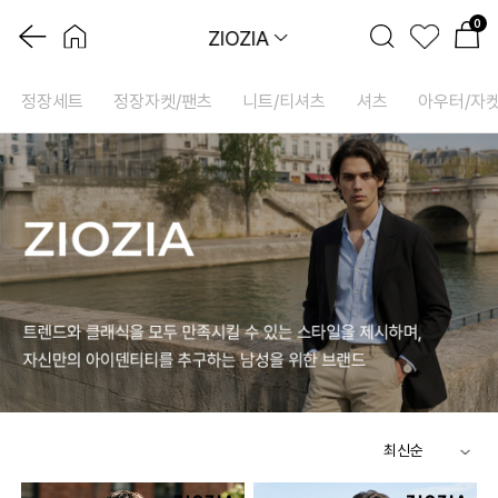
0
ZIOZIA
정장세트
정장자켓/팬츠
니트/티셔츠
셔츠
아우터/자