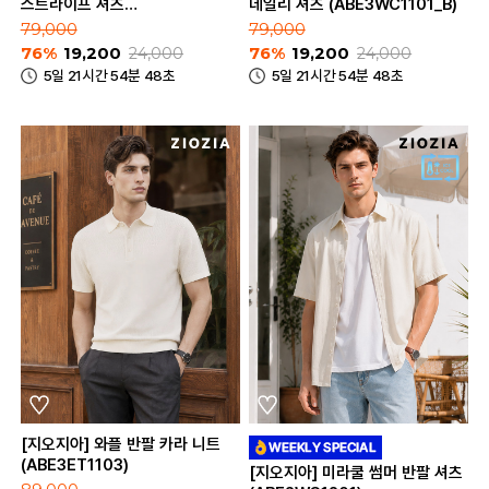
스트라이프 셔츠
데일리 셔츠 (ABE3WC1101_B)
(ABE3WC1101_A)
79,000
79,000
76%
19,200
24,000
76%
19,200
24,000
5일 21시간 54분 48초
5일 21시간 54분 48초
[지오지아] 와플 반팔 카라 니트
(ABE3ET1103)
[지오지아] 미라쿨 썸머 반팔 셔츠