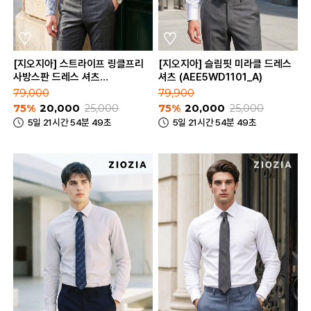
[지오지아] 스트라이프 링클프리
[지오지아] 슬림핏 미라클 드레스
사방스판 드레스 셔츠
셔츠 (AEE5WD1101_A)
(ABE5WD1301_B)
79,000
79,900
75%
20,000
25,000
75%
20,000
25,000
5일 21시간 54분 49초
5일 21시간 54분 49초