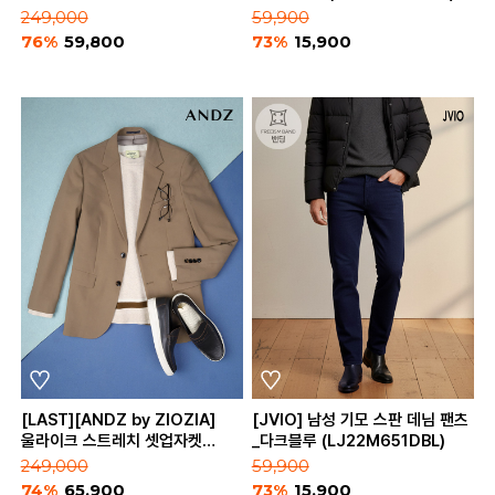
(BZA3KG1151)
249,000
59,900
76%
59,800
73%
15,900
[LAST][ANDZ by ZIOZIA]
[JVIO] 남성 기모 스판 데님 팬츠
울라이크 스트레치 셋업자켓
_다크블루 (LJ22M651DBL)
(BZA3KG1152)
249,000
59,900
74%
65,900
73%
15,900