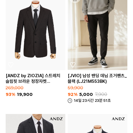
[ANDZ by ZIOZIA] 스트레치
[JVIO] 남성 밴딩 데님 조거팬츠_
슬림핏 브라운 정장자켓
블랙 (LJ21M553BK)
(BZA4SB1103)
269,000
59,900
93%
19,900
92%
5,000
7,900
14일 23시간 23분 51초