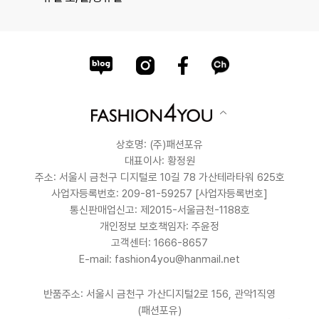
상호명: (주)패션포유
대표이사: 황정원
주소: 서울시 금천구 디지털로 10길 78 가산테라타워 625호
사업자등록번호: 209-81-59257
[사업자등록번호]
통신판매업신고: 제2015-서울금천-1188호
개인정보 보호책임자: 주윤정
고객센터: 1666-8657
E-mail: fashion4you@hanmail.net
반품주소: 서울시 금천구 가산디지털2로 156, 관악1직영
(패션포유)