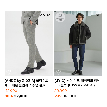
[ANDZ by ZIOZIA] 울라이크
[JVIO] 남성 기모 테이퍼드 데님_
체크 패턴 슬림핏 캐주얼 팬츠
다크블루 (LJ23M755DBL)
(BZA3PP1152)
112,000
59,900
80%
22,800
73%
15,900