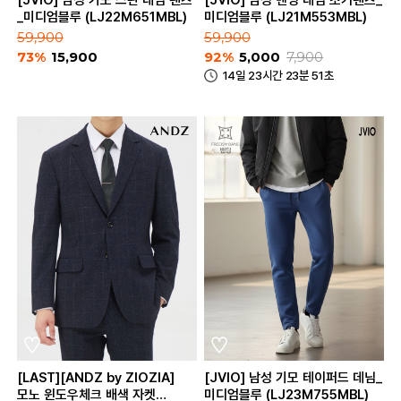
[JVIO] 남성 기모 스판 데님 팬츠
[JVIO] 남성 밴딩 데님 조거팬츠_
_미디엄블루 (LJ22M651MBL)
미디엄블루 (LJ21M553MBL)
59,900
59,900
73%
15,900
92%
5,000
7,900
14일 23시간 23분 51초
[LAST][ANDZ by ZIOZIA]
[JVIO] 남성 기모 테이퍼드 데님_
모노 윈도우체크 배색 자켓
미디엄블루 (LJ23M755MBL)