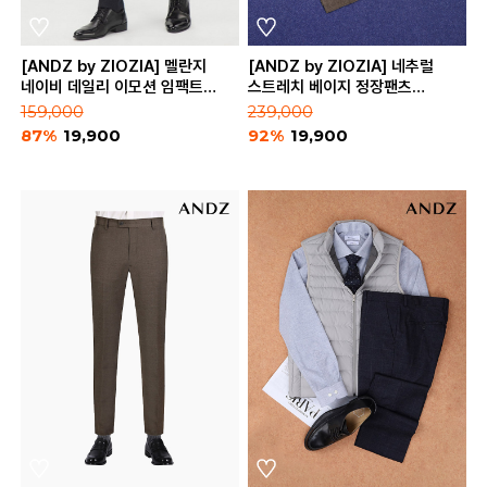
[ANDZ by ZIOZIA] 멜란지
[ANDZ by ZIOZIA] 네추럴
네이비 데일리 이모션 임팩트
스트레치 베이지 정장팬츠
정장팬츠 (BZA4SP1101_MNV)
(BZA4SP1301_BE)
159,000
239,000
87%
19,900
92%
19,900