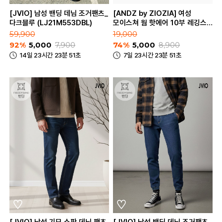
[JVIO] 남성 밴딩 데님 조거팬츠_
[ANDZ by ZIOZIA] 여성
다크블루 (LJ21M553DBL)
모이스쳐 웜 핫에어 10부 레깅스
(BZA4UT2103)
59,900
19,000
92%
5,000
7,900
74%
5,000
8,900
14일 23시간 23분 51초
7일 23시간 23분 51초