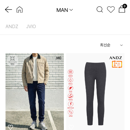
0
MAN
ANDZ
JVIO