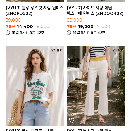
[VYUR] 블루 루즈핏 셔링 원피스
[VYUR] 사이드 셔링 데님
(ZNOPO502)
뷔스티에 원피스 (ZNDOO402)
59,000
89,000
76%
14,400
18,000
78%
19,200
24,000
15일 5시간 9분 42초
15일 5시간 9분 42초