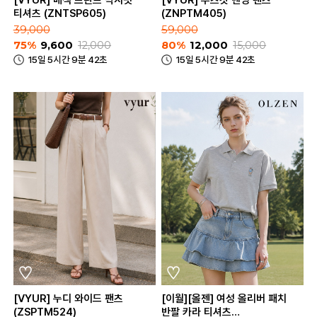
[VYUR] 배색 프린트 박시핏
[VYUR] 부츠컷 밴딩 팬츠
티셔츠 (ZNTSP605)
(ZNPTM405)
39,000
59,000
75%
9,600
12,000
80%
12,000
15,000
15일 5시간 9분 42초
15일 5시간 9분 42초
[VYUR] 누디 와이드 팬츠
[이월][올젠] 여성 올리버 패치
(ZSPTM524)
반팔 카라 티셔츠