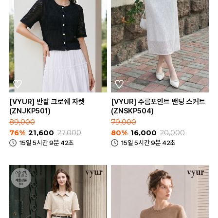
[VYUR] 반팔 크로쉐 자켓
[VYUR] 주름포인트 밴딩 스커트
(ZNJKP501)
(ZNSKP504)
89,000
79,000
76%
21,600
27,000
80%
16,000
20,000
15일 5시간 9분 42초
15일 5시간 9분 42초