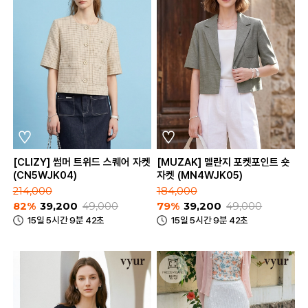
[CLIZY] 썸머 트위드 스퀘어 자켓
[MUZAK] 멜란지 포켓포인트 숏
(CN5WJK04)
자켓 (MN4WJK05)
214,000
184,000
82%
39,200
49,000
79%
39,200
49,000
15일 5시간 9분 42초
15일 5시간 9분 42초