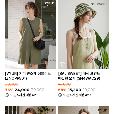
[VYUR] 지퍼 민소매 점프수트
[BALISWEET] 배색 포인트
(ZNOPP501)
버킷햇 모자 (SN4WAC29)
99,000
47,000
76%
24,000
30,000
68%
15,200
19,000
15일 5시간 9분 42초
15일 5시간 9분 42초