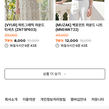
[VYUR] 하트그래픽 라운드
[MUZAK] 백포인트 라운드 니트
티셔츠 (ZNTSP603)
(MN5WKT22)
39,000
49,000
79%
8,000
10,000
76%
12,000
15,000
15일 5시간 9분 42초
15일 5시간 9분 42초
상품 더 보기
회사소개
이용약관
개인정보처리방침
멤버십안내
커뮤니티