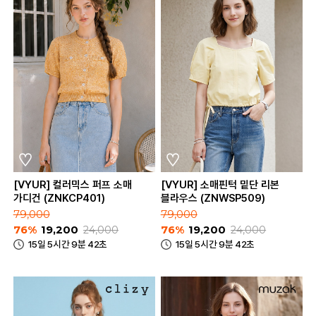
[VYUR] 컬러믹스 퍼프 소매
[VYUR] 소매핀턱 밑단 리본
가디건 (ZNKCP401)
블라우스 (ZNWSP509)
79,000
79,000
76%
19,200
24,000
76%
19,200
24,000
15일 5시간 9분 42초
15일 5시간 9분 42초