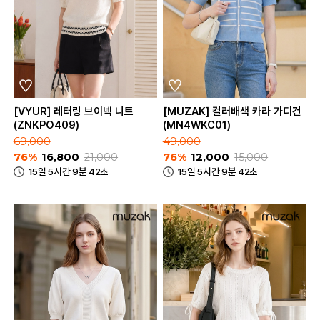
[VYUR] 레터링 브이넥 니트
[MUZAK] 컬러배색 카라 가디건
(ZNKPO409)
(MN4WKC01)
69,000
49,000
76%
16,800
21,000
76%
12,000
15,000
15일 5시간 9분 42초
15일 5시간 9분 42초