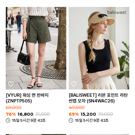
[VYUR] 워싱 면 반바지
[BALISWEET] 리본 포인트 라탄
(ZNPTP505)
썬캡 모자 (SN4WAC26)
69,000
49,000
76%
16,800
21,000
69%
15,200
19,000
15일 5시간 9분 42초
15일 5시간 9분 42초