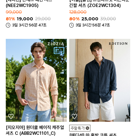
(NEE2WC1905)
긴팔 셔츠 (ZOE2WC1304)
99,000
128,000
81%
19,000
29,000
80%
25,000
39,000
3일 3시간 56분 47초
3일 3시간 56분 47초
[지오지아] 원더쿨 베이직 캐주얼
셔츠 C (ABB2WC1101_C)
[에디션] 마 혼방 코튼 셔츠