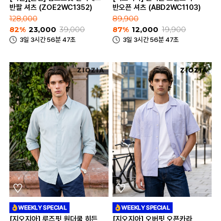
반팔 셔츠 (ZOE2WC1352)
반오픈 셔츠 (ABD2WC1103)
128,000
89,900
82%
23,000
39,000
87%
12,000
19,900
3일 3시간 56분 47초
3일 3시간 56분 47초
[지오지아] 루즈핏 원더쿨 히든
[지오지아] 오버핏 오픈카라