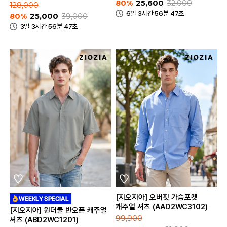
80%
25,600
32,000
128,000
6일 3시간 56분 47초
80%
25,000
39,000
3일 3시간 56분 47초
[지오지아] 오버핏 가슴포켓
캐주얼 셔츠 (AAD2WC3102)
[지오지아] 원더쿨 반오픈 캐주얼
99,900
셔츠 (ABD2WC1201)