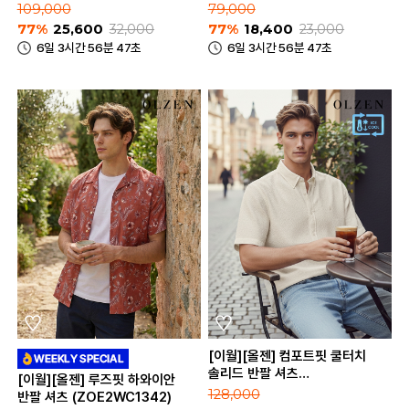
109,000
79,000
77%
25,600
32,000
77%
18,400
23,000
6일 3시간 56분 47초
6일 3시간 56분 47초
[이월][올젠] 컴포트핏 쿨터치
솔리드 반팔 셔츠
[이월][올젠] 루즈핏 하와이안
(ZOE2WC1357)
128,000
반팔 셔츠 (ZOE2WC1342)