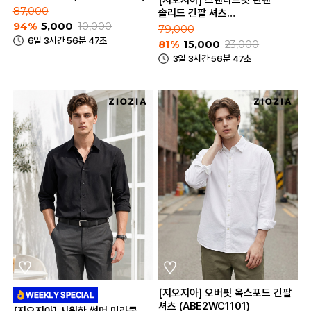
[지오지아] 스탠다드핏 린넨
87,000
솔리드 긴팔 셔츠
94%
5,000
10,000
(ABE2WC1103_A)
79,000
6일 3시간 56분 47초
81%
15,000
23,000
3일 3시간 56분 47초
[지오지아] 오버핏 옥스포드 긴팔
셔츠 (ABE2WC1101)
[지오지아] 시원한 썸머 미라쿨