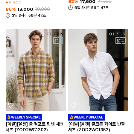
82%
17,600
21,900
89,900
6일 3시간 56분 47초
86%
13,000
19,900
3일 3시간 56분 47초
[이월][올젠] 쿨 컴포트 린넨 체크
[이월][올젠] 쿨코튼 화이트 반팔
셔츠 (ZOD2WC1302)
셔츠 (ZOD2WC1353)