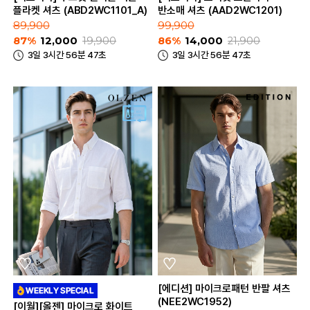
플라켓 셔츠 (ABD2WC1101_A)
반소매 셔츠 (AAD2WC1201)
89,900
99,900
87%
12,000
19,900
86%
14,000
21,900
3일 3시간 56분 47초
3일 3시간 56분 47초
[에디션] 마이크로패턴 반팔 셔츠
(NEE2WC1952)
[이월][올젠] 마이크로 화이트