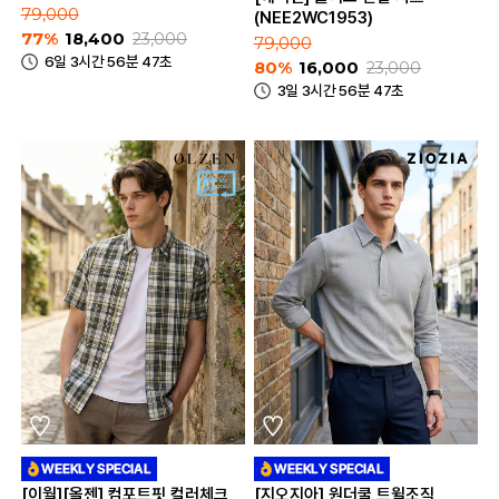
79,000
(NEE2WC1953)
77%
18,400
23,000
79,000
6일 3시간 56분 47초
80%
16,000
23,000
3일 3시간 56분 47초
[이월][올젠] 컴포트핏 컬러체크
[지오지아] 원더쿨 트윌조직