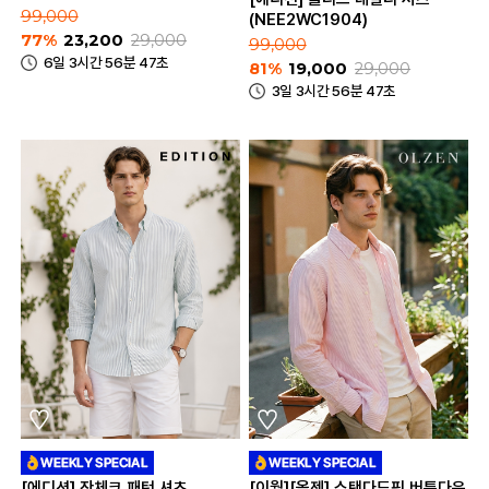
99,000
(NEE2WC1904)
77%
23,200
29,000
99,000
6일 3시간 56분 47초
81%
19,000
29,000
3일 3시간 56분 47초
[에디션] 잔체크 패턴 셔츠
[이월][올젠] 스탠다드핏 버튼다운