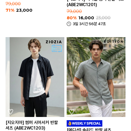
79,000
(ABE2WC1201)
71%
23,000
79,000
80%
16,000
23,000
3일 3시간 56분 47초
[지오지아] 썸머 시어서커 반팔
셔츠 (ABE2WC1203)
[에디션] 솔리드 반팔 셔츠