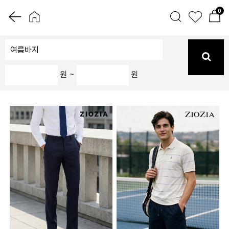
0
원 ~
원