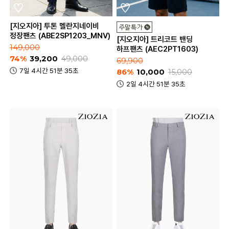
[지오지아] 투톤 멜란지네이비
정장팬츠 (ABE2SP1203_MNV)
[지오지아] 트리코트 밴딩
149,000
하프팬츠 (AEC2PT1603)
74%
39,200
49,000
69,900
7일 4시간 51분 35초
86%
10,000
15,000
2일 4시간 51분 35초