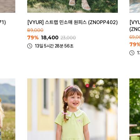
1)
[VYUR] 스트랩 민소매 원피스 (ZNOPP402)
[VY
(ZN
89,000
69,0
79%
18,400
23,000
79
13일 5시간 28분 56초
1