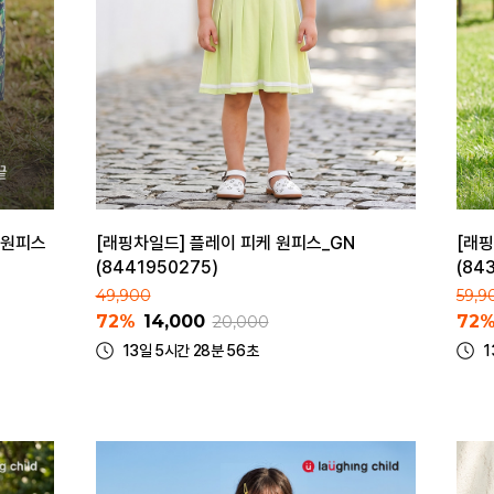
 원피스
[래핑차일드] 플레이 피케 원피스_GN
[래핑
(8441950275)
(84
49,900
59,9
72%
14,000
72
20,000
13일 5시간 28분 56초
1