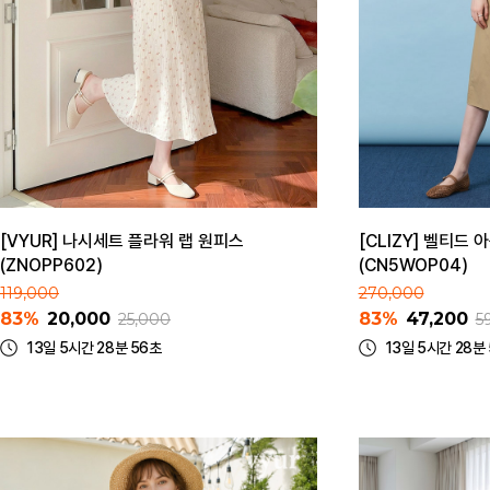
[VYUR] 나시세트 플라워 랩 원피스
[CLIZY] 벨티드
(ZNOPP602)
(CN5WOP04)
119,000
270,000
83%
20,000
83%
47,200
25,000
5
13일 5시간 28분 56초
13일 5시간 28분