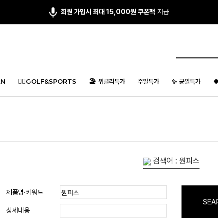
회원 가입시 최대 15,000원 쿠폰팩
지급
N
🏌️‍♂️GOLF&SPORTS
🏖️ 위클리특가
주말특가
✨ 균일특가

검색어 : 원피스
제품명·키워드
SEA
상세내용