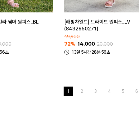
일라 썸머 원피스_BL
[래핑차일드] 브라이트 원피스_LV
(8432950271)
49,900
72%
14,000
0,000
20,000
 56초
13일 5시간 28분 56초
1
2
3
4
5
6