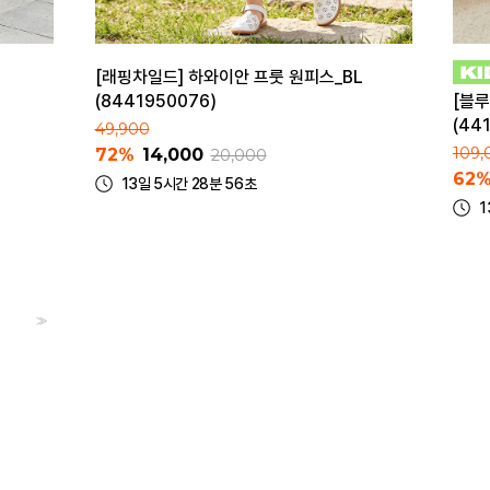
[래핑차일드] 하와이안 프룻 원피스_BL
(8441950076)
[블루
(44
49,900
109,
72%
14,000
20,000
62
13일 5시간 28분 56초
1
>>