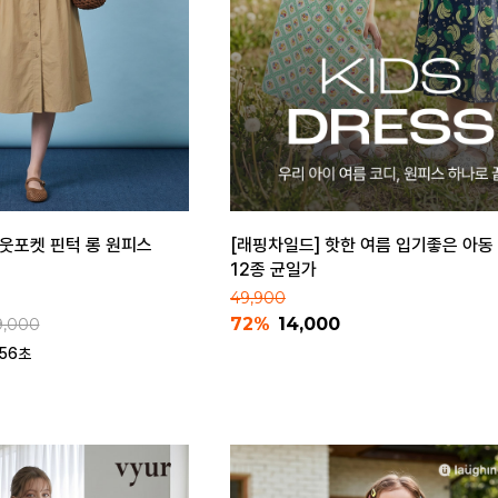
 아웃포켓 핀턱 롱 원피스
[래핑차일드] 핫한 여름 입기좋은 아동
12종 균일가
49,900
72%
14,000
9,000
 56초