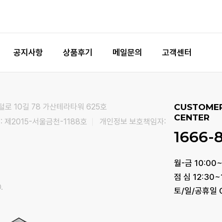
공지사항
상품후기
메일문의
고객센터
털로 10길 78 가산테라타워 625호
CUSTOME
CENTER
 제2015-서울금천-1188호
개인정보 보호책임자:
1666-
월-금 10:00~
점 심 12:30~
.
토/일/공휴일 