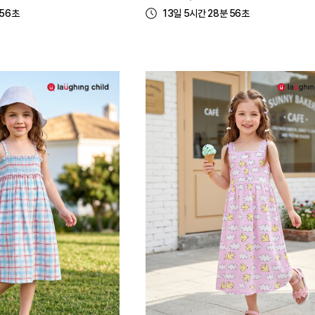
 56초
13일 5시간 28분 56초