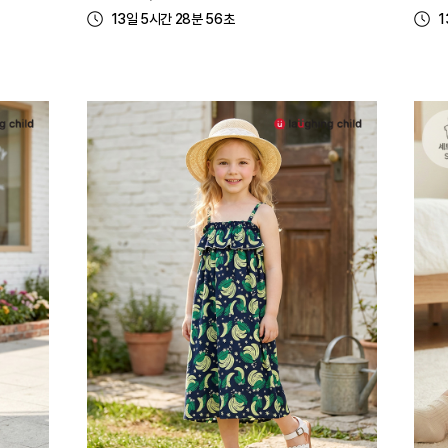
13일 5시간 28분 56초
1