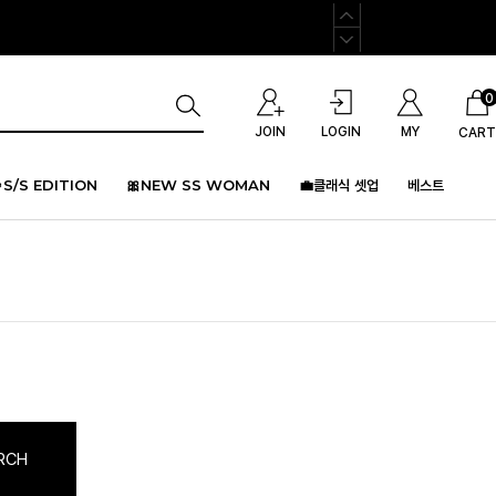
0
JOIN
LOGIN
MY
CART
S/S EDITION
🎀NEW SS WOMAN
💼클래식 셋업
베스트
RCH