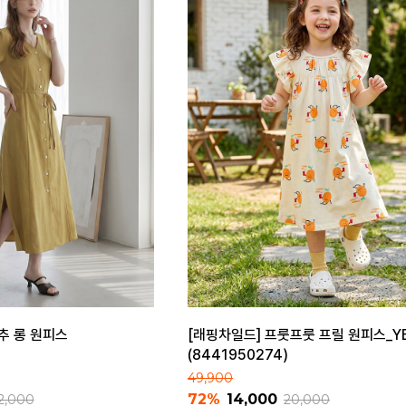
단추 롱 원피스
[래핑차일드] 프룻프룻 프릴 원피스_Y
(8441950274)
49,900
72%
14,000
2,000
20,000