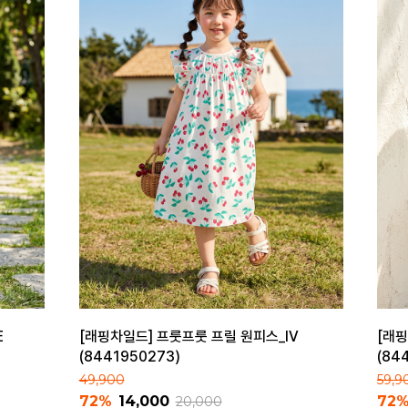
E
[래핑차일드] 프룻프룻 프릴 원피스_IV
[래핑
(8441950273)
(84
49,900
59,9
72%
14,000
72
20,000