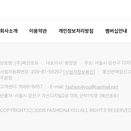
회사소개
이용약관
개인정보처리방침
멤버십안내
상호명: (주)패션포유
대표이사: 황정원
주소: 서울시 금천구 디지
사업자등록번호: 209-81-59257
통신판매업신고:
[사업자정보확인]
주윤정
고객센터: 1666-8657
E-mail:
fashion4you@hanmail.net
반품처: 서울시 금천구 가산디지털2로 156, 관악1직영 (패션포유)
COPYRIGHT(C) 2006 FASHION4YOU ALL RIGHTS RESERVED